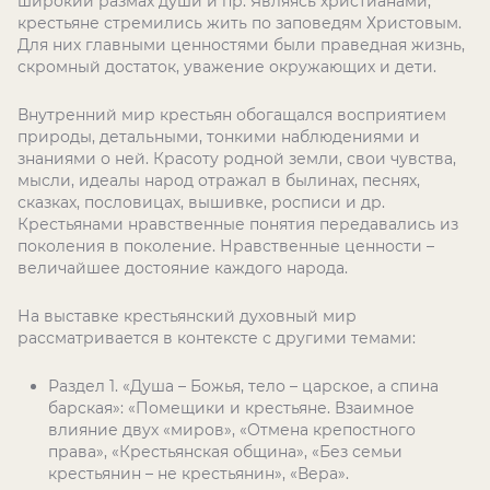
широкий размах души и пр. Являясь христианами,
крестьяне стремились жить по заповедям Христовым.
Для них главными ценностями были праведная жизнь,
скромный достаток, уважение окружающих и дети.
Внутренний мир крестьян обогащался восприятием
природы, детальными, тонкими наблюдениями и
знаниями о ней. Красоту родной земли, свои чувства,
мысли, идеалы народ отражал в былинах, песнях,
сказках, пословицах, вышивке, росписи и др.
Крестьянами нравственные понятия передавались из
поколения в поколение. Нравственные ценности –
величайшее достояние каждого народа.
На выставке крестьянский духовный мир
рассматривается в контексте с другими темами:
Раздел 1. «Душа – Божья, тело – царское, а спина
барская»: «Помещики и крестьяне. Взаимное
влияние двух «миров», «Отмена крепостного
права», «Крестьянская община», «Без семьи
крестьянин – не крестьянин», «Вера».