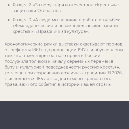
Раздел 2. «За веру, царя и отечество»: «Крестьяне –
защитники Отечества».
Раздел 3. «А люди мы великие в работе и гульбе»:
«Земледельческие и неземледельческие занятия
крестьян», «Праздничная культура».
Хронологические рамки выставки охватывают период
от реформы 1861 г. до революции 1917 г. и обусловлены
тем, что отмена крепостного права в России
послужила толчком к началу серьезных перемен в
быту и культурной повседневности русских крестьян,
хотя еще при сохранении архаичных традиций. В 2026
г. исполняется 165 лет со дня отмены крепостного
права, важного события в истории нашей страны.