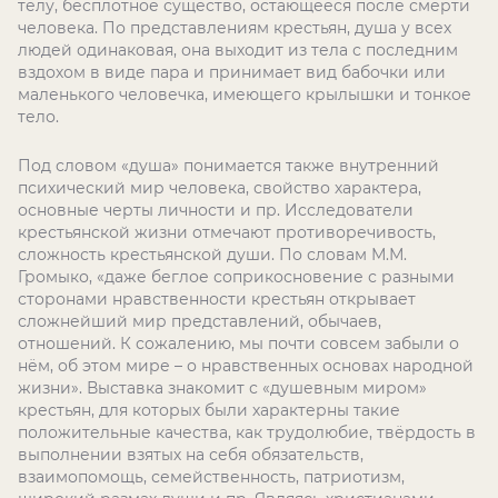
телу, бесплотное существо, остающееся после смерти
человека. По представлениям крестьян, душа у всех
людей одинаковая, она выходит из тела с последним
вздохом в виде пара и принимает вид бабочки или
маленького человечка, имеющего крылышки и тонкое
тело.
Под словом «душа» понимается также внутренний
психический мир человека, свойство характера,
основные черты личности и пр. Исследователи
крестьянской жизни отмечают противоречивость,
сложность крестьянской души. По словам М.М.
Громыко, «даже беглое соприкосновение с разными
сторонами нравственности крестьян открывает
сложнейший мир представлений, обычаев,
отношений. К сожалению, мы почти совсем забыли о
нём, об этом мире – о нравственных основах народной
жизни». Выставка знакомит с «душевным миром»
крестьян, для которых были характерны такие
положительные качества, как трудолюбие, твёрдость в
выполнении взятых на себя обязательств,
взаимопомощь, семейственность, патриотизм,