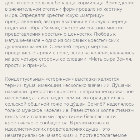
долг и свою роль хлебопашца, кормильца. Земледелие
в значительной степени формировало их картину
мира. Определяя крестьянскую «матрицу»
представлений, авторы выставки в первую очередь
выделяют образ Земли, с которым связаны многие
представления крестьян о ценностях. Любовь к
матушке-земле – одно из основных крестьянских
душевных качеств. С землёй перед смертью
прощались старики в поле, встав на колени, кланялись
на все четыре стороны со словами: «Мать-сыра Земля,
прости и прими!».
Концептуальным «стержнем» выставки является
термин душа, имеющий несколько значений. Ду́шами
называли крепостных крестьян, непривилегированное
население, а также надел земли, которая делилась
сельской общиной тоже по ду́шам. Землёй наделялось
только мужское население. Равенство и коллективизм
выступали главными гарантиями безопасности
крестьянского сообщества. В религиозных и
идеалистических представлениях душа – это
нематериальное начало жизни, противополагаемое