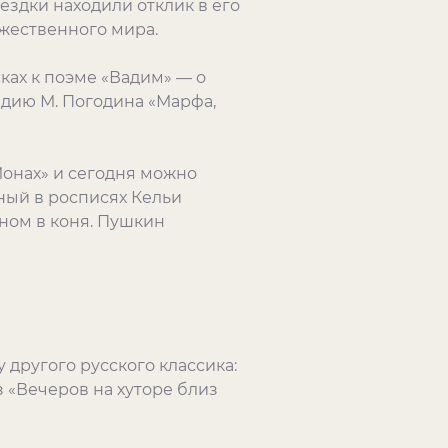
оездки находили отклик в его
ожественного мира.
ках к поэме «Вадим» — о
едию М. Погодина «Марфа,
Монах» и сегодня можно
ный в росписях Кельи
ном в коня. Пушкин
у другого русского классика:
з «Вечеров на хуторе близ