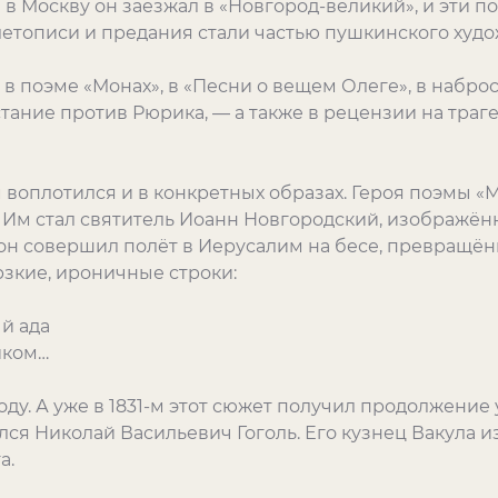
 в Москву он заезжал в «Новгород-великий», и эти п
о летописи и предания стали частью пушкинского худ
в поэме «Монах», в «Песни о вещем Олеге», в наброс
ание против Рюрика, — а также в рецензии на траг
воплотился и в конкретных образах. Героя поэмы «
. Им стал святитель Иоанн Новгородский, изображён
 он совершил полёт в Иерусалим на бесе, превращён
зкие, ироничные строки:
ый ада
иком…
оду. А уже в 1831-м этот сюжет получил продолжение 
ся Николай Васильевич Гоголь. Его кузнец Вакула и
а.