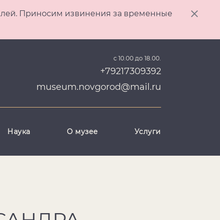
ителей. Приносим извинения за временные
с 10.00 до 18.00.
+79217309392
museum.novgorod@mail.ru
Наука
О музее
Услуги
КСАНДРА