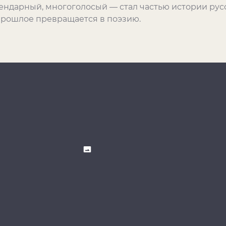
гендарный, многоголосый — стал частью истории рус
прошлое превращается в поэзию.