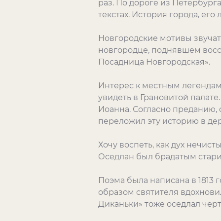
раз. По дороге из Петербурга
текстах. История города, ег
Новгородские мотивы звучат 
новгородце, поднявшем восст
Посадница Новгородская».
Интерес к местным легендам 
увидеть в Грановитой палате
Иоанна. Согласно преданию,
переложил эту историю в дер
Хочу воспеть, как дух нечист
Оседлан был брадатым стар
Поэма была написана в 1813 г
образом святителя вдохновил
Диканьки» тоже оседлал черт