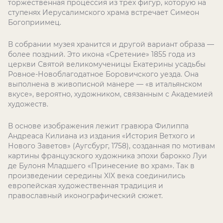
торжественная процессия из трёх фигур, которую на
ступенях Иерусалимского храма встречает Симеон
Богоприимец.
В собрании музея хранится и другой вариант образа —
более поздний. Это икона «Сретение» 1855 года из
церкви Святой великомученицы Екатерины усадьбы
Ровное-Новоблагодатное Боровичского уезда. Она
выполнена в живописной манере — «в итальянском
вкусе», вероятно, художником, связанным с Академией
художеств.
В основе изображения лежит гравюра Филиппа
Андреаса Килиана из издания «История Ветхого и
Нового Заветов» (Аугсбург, 1758), созданная по мотивам
картины французского художника эпохи барокко Луи
де Булоня Младшего «Принесение во храм». Так в
произведении середины XIX века соединились
европейская художественная традиция и
православный иконографический сюжет.