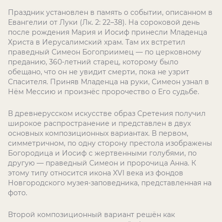
Праздник установлен в память о событии, описанном в
Евангелии от Луки (Лк. 2: 22–38). На сороковой день
после рождения Мария и Иосиф принесли Младенца
Христа в Иерусалимский храм. Там их встретил
праведный Симеон Богоприимец — по церковному
преданию, 360-летний старец, которому было
обещано, что он не увидит смерти, пока не узрит
Спасителя. Приняв Младенца на руки, Симеон узнал в
Нём Мессию и произнёс пророчество о Его судьбе.
В древнерусском искусстве образ Сретения получил
широкое распространение и представлен в двух
основных композиционных вариантах. В первом,
симметричном, по одну сторону престола изображены
Богородица и Иосиф с жертвенными голубями, по
другую — праведный Симеон и пророчица Анна. К
этому типу относится икона XVI века из фондов
Новгородского музея-заповедника, представленная на
фото.
Второй композиционный вариант решён как