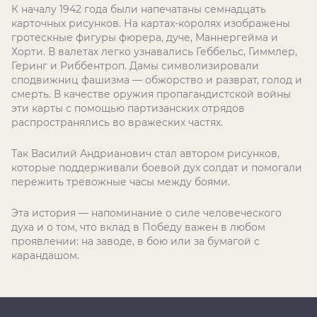
К началу 1942 года были напечатаны семнадцать
карточных рисунков. На картах-королях изображены
гротескные фигуры фюрера, дуче, Маннергейма и
Хорти. В валетах легко узнавались Геббельс, Гиммлер,
Геринг и Риббентроп. Дамы символизировали
сподвижниц фашизма — обжорство и разврат, голод и
смерть. В качестве оружия пропагандистской войны
эти карты с помощью партизанских отрядов
распространялись во вражеских частях.
Так Василий Андрианович стал автором рисунков,
которые поддерживали боевой дух солдат и помогали
пережить тревожные часы между боями.
Эта история — напоминание о силе человеческого
духа и о том, что вклад в Победу важен в любом
проявлении: на заводе, в бою или за бумагой с
карандашом.