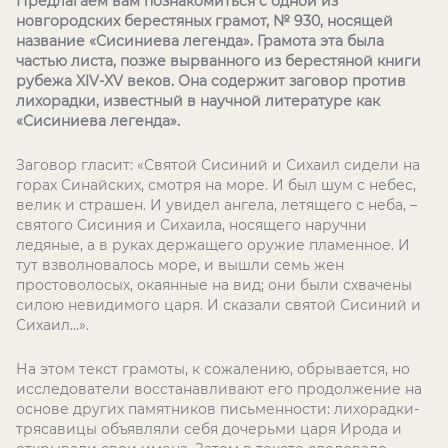
Предлагаем вам познакомиться с одной из
новгородских берестяных грамот, № 930, носящей
название «Сисиниева легенда». Грамота эта была
частью листа, позже вырванного из берестяной книги
рубежа XIV-XV веков. Она содержит заговор против
лихорадки, известный в научной литературе как
«Сисиниева легенда».
Заговор гласит: «Святой Сисиний и Сихаил сидели на
горах Синайских, смотря на море. И был шум с небес,
велик и страшен. И увидел ангела, летящего с неба, –
святого Сисиния и Сихаила, носящего наручни
ледяные, а в руках держащего оружие пламенное. И
тут взволновалось море, и вышли семь жен
простоволосых, окаянные на вид; они были схвачены
силою невидимого царя. И сказали святой Сисиний и
Сихаил…».
На этом текст грамоты, к сожалению, обрывается, но
исследователи восстанавливают его продолжение на
основе других памятников письменности: лихорадки-
трясавицы объявляли себя дочерьми царя Ирода и