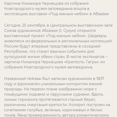
Картина Никанора Чернецова из собрания
Новгородского музея-заповедника вошла в
экспозицию выставки «Под южным небом» в Абхазии
Сегодня, 25 сентября, в Центральном выставочном зале
Союза художников Абхазии (г. Сухум) открылся
выставочный проект «Под южным небом». Шедевры
живописи из федеральных и региональных коллекций
России будут впервые представлены в соседней
Республике, что станет важным событием для
культурной жизни обеих стран. В числе экспонатов –
картина Никанора Чернецова «Крепость. Гагры» из
собрания Новгородского музея-заповедника.
Названный пейзаж был написан художником в 1837
году и вдохновлен уникальным колоритом южной
природы. На первом плане изображено море с
плывущими лодками и парусными суднами. Вдоль
линии горизонта протягивается горный берег,
различимы очертания крепости. Колорит построен на
сочетаниях голубых, зеленых, коричневых и белых
тонов. Явна приверженность автора романтическому