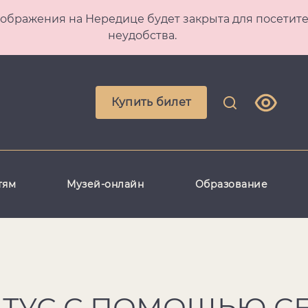
 Преображения на Нередице будет закрыта для посет
неудобства.
Купить билет
тям
Музей-онлайн
Образование
АТУС С ПОМОЩЬЮ С