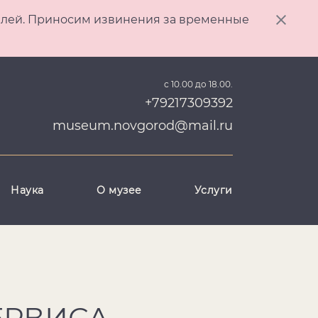
ителей. Приносим извинения за временные
с 10.00 до 18.00.
+79217309392
museum.novgorod@mail.ru
Наука
О музее
Услуги
ЕРВИСА