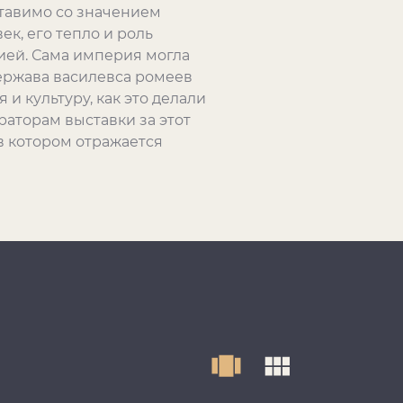
ставимо со значением
ек, его тепло и роль
тией. Сама империя могла
держава василевса ромеев
и культуру, как это делали
раторам выставки за этот
 в котором отражается