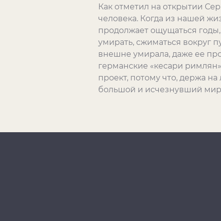
Как отметил на открытии Се
человека. Когда из нашей жиз
продолжает ощущаться годы, а
умирать, сжиматься вокруг п
внешне умирала, даже ее про
германские «кесари римлян» 
проект, потому что, держа на
большой и исчезнувший мир