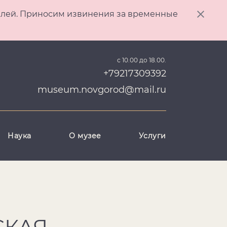
ителей. Приносим извинения за временные
с 10.00 до 18.00.
+79217309392
museum.novgorod@mail.ru
Наука
О музее
Услуги
СКАЯ