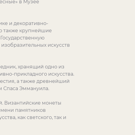
есные» в Музее
ке и декоративно-
но также крупнейшие
 Государственную
 изобразительных искусств
едник, хранящий одно из
ивно-прикладного искусства.
естия, а также древнейший
ом Спаса Эммануила.
й. Византийские монеты
емени памятников
тва, как светского, так и