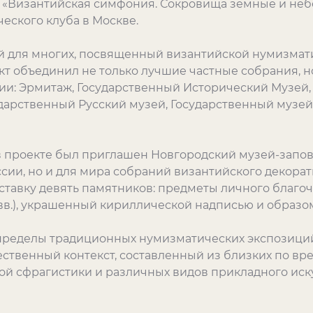
и «Византийская симфония. Сокровища земные и неб
ского клуба в Москве.
 для многих, посвященный византийской нумизмати
кт объединил не только лучшие частные собрания, 
ии: Эрмитаж, Государственный Исторический Музей,
ударственный Русский музей, Государственный музей
в проекте был приглашен Новгородский музей-запов
сии, но и для мира собраний византийского декорат
ставку девять памятников: предметы личного благоч
IV вв.), украшенный кириллической надписью и образ
 пределы традиционных нумизматических экспозици
твенный контекст, составленный из близких по вр
й сфрагистики и различных видов прикладного искусс