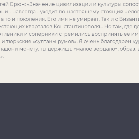
ргей Брюн: «Значение цивилизации и культуры сопо
ни - навсегда - уходит по-настоящему стоящий челов
 то и поколения. Его имя не умирает. Так и с Визан
устеющих кварталов Константинополя... Но там, где 
тивники и соперники стремились воспринять ее имя 
и тюркские «султаны румов». Я очень благодарен ку
 ладони монету, ты держишь «малое зерцало», образ,
».