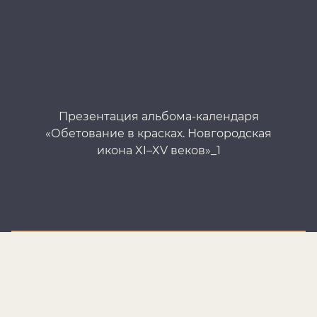
Презентация альбома-календаря
«Обетование в красках. Новгородская
«О
икона XI–XV веков»_1