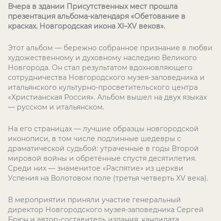
Вчера в здании Присутственных мест прошла
презентация альбома-календаря «Обетование в
красках. Новгородская икона XI–XV веков».
Этот альбом — бережно собранное признание в любви
художественному и духовному наследию Великого
Новгорода. Он стал результатом вдохновляющего
сотрудничества Новгородского музея-заповедника и
итальянского культурно-просветительского центра
«Христианская Россия». Альбом вышел на двух языках
— русском и итальянском.
На его страницах — лучшие образцы новгородской
иконописи, в том числе подлинные шедевры с
драматической судьбой: утраченные в годы Второй
мировой войны и обретённые спустя десятилетия.
Среди них — знаменитое «Распятие» из церкви
Успения на Волотовом поле (третья четверть XV века).
В мероприятии приняли участие генеральный
директор Новгородского музея-заповедника Сергей
Брюн и автор-составитель издания, кандидата