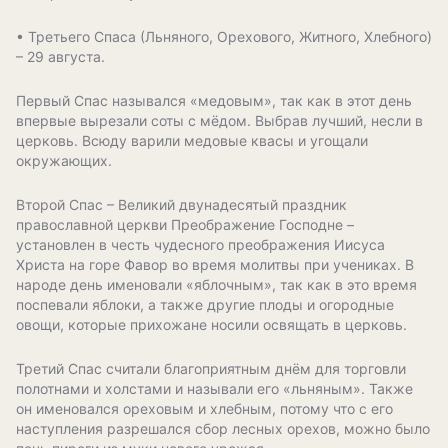
• Третьего Спаса (Льняного, Орехового, Житного, Хлебного)
– 29 августа.
Первый Спас назывался «медовым», так как в этот день
впервые вырезали соты с мёдом. Выбрав лучший, несли в
церковь. Всюду варили медовые квасы и угощали
окружающих.
Второй Спас – Великий двунадесятый праздник
православной церкви Преображение Господне –
установлен в честь чудесного преображения Иисуса
Христа на горе Фавор во время молитвы при учениках. В
народе день именовали «яблочным», так как в это время
поспевали яблоки, а также другие плоды и огородные
овощи, которые прихожане носили освящать в церковь.
Третий Спас считали благоприятным днём для торговли
полотнами и холстами и называли его «льняным». Также
он именовался ореховым и хлебным, потому что с его
наступления разрешался сбор лесных орехов, можно было