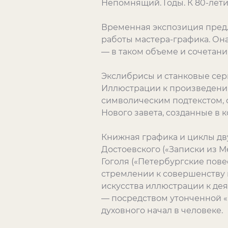
Непомнящий. Годы. К 80-лет
Временная экспозиция предл
работы мастера-графика. Он
— в таком объеме и сочетан
Экслибрисы и станковые сери
Иллюстрации к произведения
символическим подтекстом, с
Нового завета, созданные в к
Книжная графика и циклы дв
Достоевского («Записки из М
Гоголя («Петербургские пове
стремлении к совершенству 
искусства иллюстрации к де
— посредством утонченной «
духовного начал в человеке.