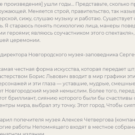
ые произведения] ушли годы… Представьте, сколько
кружающей. Меняется строй, правительство, так назыв
ерской, сижу, слушаю музыку и работаю. Существует 
ь. Я стараюсь понять психологию лица, манеры пов
и героями; являюсь соучастником этого спектакля»
шей церемонии.
 директора Новгородского музея-заповедника Серге
самая честная форма искусства, которая передает шт
мастерством Борис Львович вводит в мир графики эти
персонажей и эти глаза — уставшие, мудрые, смеш
бот Новгородский музей немыслим. Более того, пере
 этот бриллиант, сиянию которого были бы счастлив
тры мира, выбрал эту точку. Этот город. Чтобы сият
арил попечителя музея Алексея Четвергова (компан
огие работы Непомнящего входят в местное собрани
печатном издании.