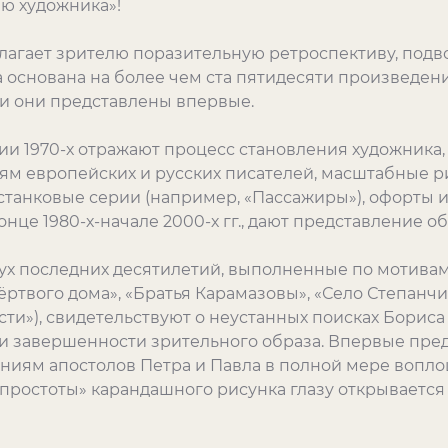
ию художника»!
агает зрителю поразительную ретроспективу, подв
а основана на более чем ста пятидесяти произведе
ии они представлены впервые.
и 1970-х отражают процесс становления художника, 
м европейских и русских писателей, масштабные р
танковые серии (например, «Пассажиры»), офорты и
онце 1980-х-начале 2000-х гг., дают представление 
ух последних десятилетий, выполненные по мотива
ёртвого дома», «Братья Карамазовы», «Село Степанчик
сти»), свидетельствуют о неустанных поисках Борис
и завершенности зрительного образа. Впервые пр
яниям апостолов Петра и Павла в полной мере вопл
простоты» карандашного рисунка глазу открывается 