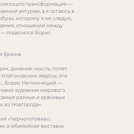
 произошло трансформаций —
аемый антураж, а я остаюсь в
образ, которому я не следую,
едения, отношений между
, — поделился Борис
я Брюна:
рих, дыхание, мысль, полет
 платоновские эйдосы, эти
ные… Борис Непомнящий —
д нами художник мирового
ы самые разные и красивые
ь из Новгорода».
ия «Черноголовка»).
е, а юбилейная выставка