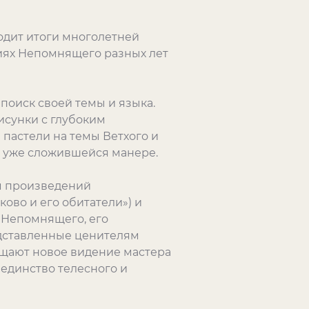
одит итоги многолетней
ниях Непомнящего разных лет
поиск своей темы и языка.
исунки с глубоким
 пастели на темы Ветхого и
об уже сложившейся манере.
м произведений
ово и его обитатели») и
а Непомнящего, его
едставленные ценителям
ощают новое видение мастера
единство телесного и