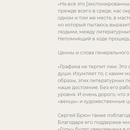
«На всё это [экспонированн
прежде всего в среде, нас о
одном и том же месте, в маст
но который пытаюсь выразит
людьми, между литературным
Непомнящий в ходе прошед
Ценны и слова генерального
«Графика не терпит лжи. Это 
души. Изумляет то, с каким 
образы, этих литературных 
наше достояние. Без его ра
уровня. И очень дорого, что
«венцы» и художественные цен
Сергей Брюн также поблагод
Благодаря его поддержке мн
«Годы» будет увековечена в 