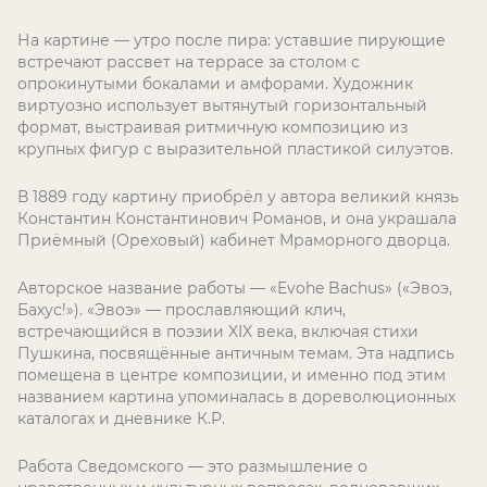
На картине — утро после пира: уставшие пирующие
встречают рассвет на террасе за столом с
опрокинутыми бокалами и амфорами. Художник
виртуозно использует вытянутый горизонтальный
формат, выстраивая ритмичную композицию из
крупных фигур с выразительной пластикой силуэтов.
В 1889 году картину приобрёл у автора великий князь
Константин Константинович Романов, и она украшала
Приёмный (Ореховый) кабинет Мраморного дворца.
Авторское название работы — «Evohe Bachus» («Эвоэ,
Бахус!»). «Эвоэ» — прославляющий клич,
встречающийся в поэзии XIX века, включая стихи
Пушкина, посвящённые античным темам. Эта надпись
помещена в центре композиции, и именно под этим
названием картина упоминалась в дореволюционных
каталогах и дневнике К.Р.
Работа Сведомского — это размышление о