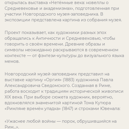
открылась выставка «Нетёмные века: новеллы о
Средневековье и академизмах», подготовленная при
участии Новгородского музея-заповедника. В
экспозиции представлена картина из собрания музея.
Проект показывает, как художники разных эпох
обращались к Античности и Средневековью, чтобы
говорить о своём времени. Древние образы и
символы неожиданно раскрываются в современном
контексте — от фэнтези-культуры до визуального языка
мемов.
Новгородский музей-заповедник представил на
выставке картину «Оргия» (1883) художника Павла
Александровича Сведомского. Созданная в Риме,
работа восходит к традициям исторической живописи
XIX века. При выборе сюжета художник, вероятно,
вдохновлялся знаменитой картиной Тома Кутюра
«Римляне времён упадка» (1847) и строками Ювенала:
«Ужаснее любой войны — порок, обрушившийся на
Рим…».