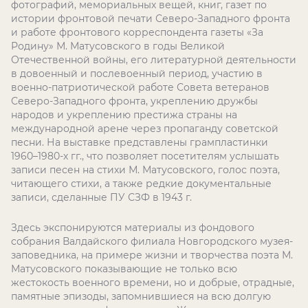
фотографий, мемориальных вещей, книг, газет по
истории фронтовой печати Северо-Западного фронта
и работе фронтового корреспондента газеты «За
Родину» М. Матусовского в годы Великой
Отечественной войны, его литературной деятельности
в довоенный и послевоенный период, участию в
военно-патриотической работе Совета ветеранов
Северо-Западного фронта, укреплению дружбы
народов и укреплению престижа страны на
международной арене через пропаганду советской
песни. На выставке представлены грампластинки
1960–1980-х гг., что позволяет посетителям услышать
записи песен на стихи М. Матусовского, голос поэта,
читающего стихи, а также редкие документальные
записи, сделанные ПУ СЗФ в 1943 г.
Здесь экспонируются материалы из фондового
собрания Валдайского филиала Новгородского музея-
заповедника, на примере жизни и творчества поэта М.
Матусовского показывающие не только всю
жестокость военного времени, но и добрые, отрадные,
памятные эпизоды, запомнившиеся на всю долгую