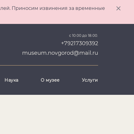
ителей. Приносим извинения за временные
с 10.00 до 18.00.
+79217309392
museum.novgorod@mail.ru
Наука
О музее
Услуги