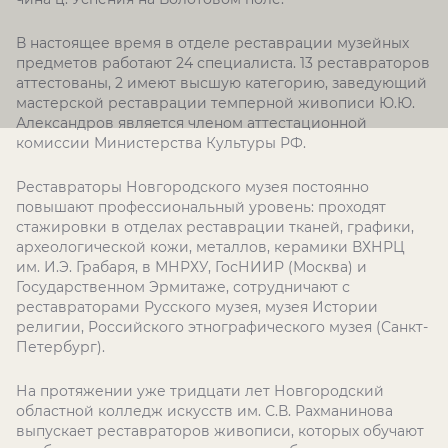
В настоящее время в отделе реставрации музейных
предметов работают 24 специалиста. 13 реставраторов
аттестованы, 2 имеют высшую категорию, заведующий
мастерской реставрации темперной живописи Ю.Ю.
Александров является членом аттестационной
комиссии Министерства Культуры РФ.
Реставраторы Новгородского музея постоянно
повышают профессиональный уровень: проходят
стажировки в отделах реставрации тканей, графики,
археологической кожи, металлов, керамики ВХНРЦ
им. И.Э. Грабаря, в МНРХУ, ГосНИИР (Москва) и
Государственном Эрмитаже, сотрудничают с
реставраторами Русского музея, музея Истории
религии, Российского этнографического музея (Санкт-
Петербург).
На протяжении уже тридцати лет Новгородский
областной колледж искусств им. С.В. Рахманинова
выпускает реставраторов живописи, которых обучают