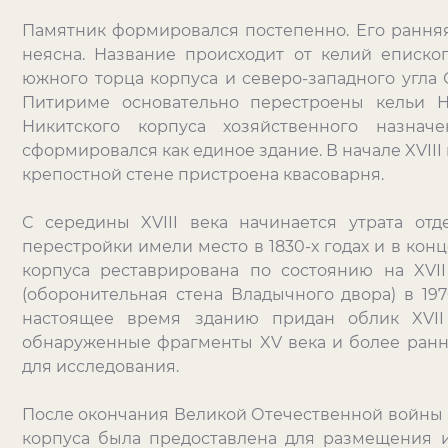
Памятник формировался постепенно. Его ранняя 
неясна. Название происходит от келий еписко
южного торца корпуса и северо-западного угла
Питириме основательно перестроены кельи Н
Никитского корпуса хозяйственного назначе
сформировался как единое здание. В начале XVIII 
крепостной стене пристроена квасоварня.
С середины XVIII века начинается утрата от
перестройки имели место в 1830-х годах и в конц
корпуса реставрирована по состоянию на XVI
(оборонительная стена Владычного двора) в 1970-
настоящее время зданию придан облик XVII 
обнаруженные фрагменты XV века и более ран
для исследования.
После окончания Великой Отечественной войны в
корпуса была предоставлена для размещения 