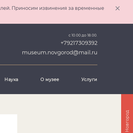
ителей. Приносим извинения за временные
с 10.00 до 18.00.
+79217309392
museum.novgorod@mail.ru
Наука
О музее
Услуги
Великий Новгород