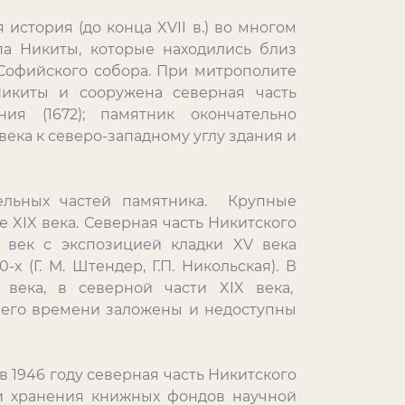
история (до конца XVII в.) во многом
па Никиты, которые находились близ
 Софийского собора. При митрополите
икиты и сооружена северная часть
ния (1672); памятник окончательно
века к северо-западному углу здания и
дельных частей памятника. Крупные
е XIX века. Северная часть Никитского
I век с экспозицией кладки XV века
х (Г. М. Штендер, Г.П. Никольская). В
века, в северной части XIX века,
него времени заложены и недоступны
 1946 году северная часть Никитского
и хранения книжных фондов научной