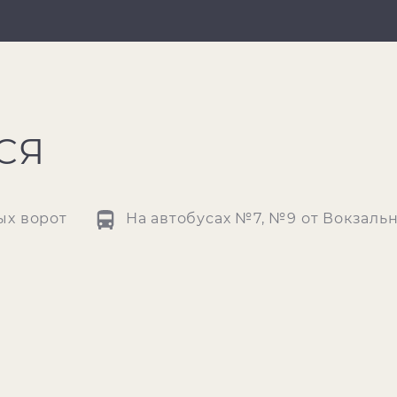
СЯ
ых ворот
На автобусах №7, №9 от Вокзаль