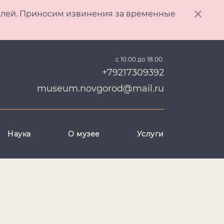
ителей. Приносим извинения за временные
с 10.00 до 18.00.
+79217309392
museum.novgorod@mail.ru
Наука
О музее
Услуги