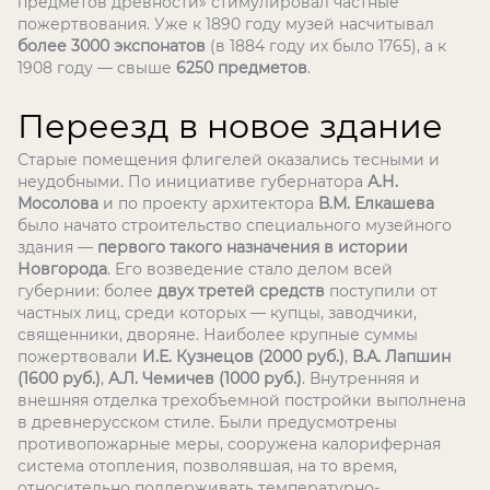
предметов древности» стимулировал частные
пожертвования. Уже к 1890 году музей насчитывал
более 3000 экспонатов
(в 1884 году их было 1765), а к
1908 году — свыше
6250 предметов
.
Переезд в новое здание
Старые помещения флигелей оказались тесными и
неудобными. По инициативе губернатора
А.Н.
Мосолова
и по проекту архитектора
В.М. Елкашева
было начато строительство специального музейного
здания —
первого такого назначения в истории
Новгорода
. Его возведение стало делом всей
губернии: более
двух третей средств
поступили от
частных лиц, среди которых — купцы, заводчики,
священники, дворяне. Наиболее крупные суммы
пожертвовали
И.Е. Кузнецов (2000 руб.)
,
В.А. Лапшин
(1600 руб.)
,
А.Л. Чемичев (1000 руб.)
. Внутренняя и
внешняя отделка трехобъемной постройки выполнена
в древнерусском стиле. Были предусмотрены
противопожарные меры, сооружена калориферная
система отопления, позволявшая, на то время,
относительно поддерживать температурно-