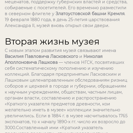
меценатов, поддержку губернских властей и средства,
собираемые с посетителей. Его временно разместили
в северном флигеле у
Златоустовской башни Кремля
.
19 февраля 1880 года, в день 25-летия царствования
Александра II, музей вновь открыл свои двери.
Вторая жизнь музея
С новым этапом развития музей связывают имена
Василия Павловича Ласковского
и
Николая
Аполлоновича Лашкова
— членов НГСК, посвятивших
себя систематическому пополнению и изучению
коллекций. Благодаря предпринятым Ласковским и
Лашковым целенаправленным обследованиям ризниц
соборов и церквей в городе и губернии, обращениям
к научным учреждениям, обществам, частным лицам,
органам власти, составлению и распространению
«Краткого указателя предметов древности, кои
желательно иметь в музее» коллекции значительно
увеличились. Если в 1884 г. в музее насчитывалось 1765
экспонатов, то к началу 1890-х гг. число их возросло до
3000.Составленный ими «Краткий указатель