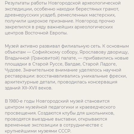
Результаты работы Новгородской археологической
экспедиции, особенно находки берестяных грамот,
древнерусских усадеб, ремесленных мастерских,
получили широкое признание. Новгород прочно
закрепился в ряду важнейших археологических
центров Восточной Европы.
Музей активно развивал филиальную сеть. К основным
объектам — Софийскому собору, Ярославову дворищу,
Владычной (Грановитой) палате, — прибавились новые
площадки в Старой Руссе, Валдае, Старой Ладоге,
Чудове. Значительное внимание уделялось научной
реставрации: восстанавливались уникальные фрески,
архитектурные детали, проводилась консервация
зданий XII–XVII веков.
В 1980-е годы Новгородский музей становится
центром музейной педагогики и краеведческого
просвещения. Создаются клубы для школьников,
проводятся выездные выставки, открываются
временные экспозиции в сотрудничестве с
крупнейшими музеями СССР.