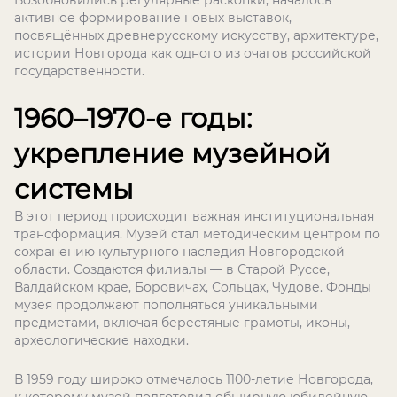
Возобновились регулярные раскопки, началось
активное формирование новых выставок,
посвящённых древнерусскому искусству, архитектуре,
истории Новгорода как одного из очагов российской
государственности.
1960–1970-е годы:
укрепление музейной
системы
В этот период происходит важная институциональная
трансформация. Музей стал методическим центром по
сохранению культурного наследия Новгородской
области. Создаются филиалы — в Старой Руссе,
Валдайском крае, Боровичах, Сольцах, Чудове. Фонды
музея продолжают пополняться уникальными
предметами, включая берестяные грамоты, иконы,
археологические находки.
В 1959 году широко отмечалось 1100-летие Новгорода,