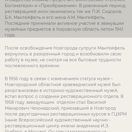
Богоматери» и «Преображение». В довоенный период
реставрацией икон занимались так же П.И. Сидоров,
Б.К. Мантейфель и его жена А.М. Мантейфель.
Последние принимали активное участие в эвакуации
музейных предметов в Кировскую область летом 1941
года.
После освобождения Новгорода супруги Мантейфель
вернулись в разоренный город и возобновили свою
работу в музее, не смотря на все бытовые трудности
послевоенного времени.
В 1956 году в связи с изменением статуса музея –
Новгородский областной краеведческий музей был
реорганизован в историко-художественный музей,
встал вопрос о создании реставрационного отдела. В
1958 году заведующим отделом стал Василий
Макарович Чехонадский, приехавший в Новгород
после двухгодичных реставрационных курсов в ГЦХРМ
(ныне Всероссийский художественный научно -
реставрационный центр имени академика И.Э.
Грабаря в Москве). Он специализировался на