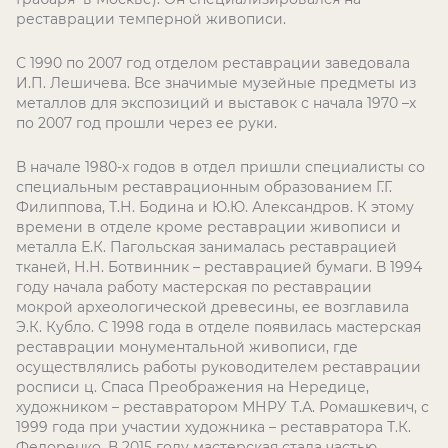
реставрации темперной живописи.
С 1990 по 2007 год отделом реставрации заведовала
И.П. Лешичева. Все значимые музейные предметы из
металлов для экспозиций и выставок с начала 1970 –х
по 2007 год прошли через ее руки.
В начале 1980-х годов в отдел пришли специалисты со
специальным реставрационным образованием Г.Г.
Филиппова, Т.Н. Бодина и Ю.Ю. Александров. К этому
времени в отделе кроме реставрации живописи и
металла Е.К. Пагольская занималась реставрацией
тканей, Н.Н. Ботвинник – реставрацией бумаги. В 1994
году начала работу мастерская по реставрации
мокрой археологической древесины, ее возглавила
Э.К. Кубло. С 1998 года в отделе появилась мастерская
реставрации монументальной живописи, где
осуществлялись работы руководителем реставрации
росписи ц. Спаса Преображения на Нередице,
художником – реставратором МНРУ Т.А. Ромашкевич, с
1999 года при участии художника – реставратора Т.К.
Федоренко. В 2015 году мастерская стала частью