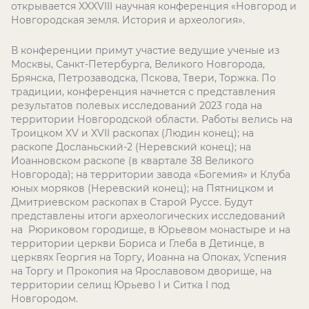
открывается XXXVIII научная конференция «Новгород и
Новгородская земля. История и археология».
В конференции примут участие ведущие ученые из
Москвы, Санкт-Петербурга, Великого Новгорода,
Брянска, Петрозаводска, Пскова, Твери, Торжка. По
традиции, конференция начнется с представления
результатов полевых исследований 2023 года на
территории Новгородской области. Работы велись на
Троицком XV и XVII раскопах (Людин конец); на
раскопе Досланьский-2 (Неревский конец); на
Иоанновском раскопе (в квартале 38 Великого
Новгорода); на территории завода «Богемия» и Клуба
юных моряков (Неревский конец); на Пятницком и
Дмитриевском раскопах в Старой Руссе. Будут
представлены итоги археологических исследований
на Рюриковом городище, в Юрьевом монастыре и на
территории церкви Бориса и Глеба в Детинце, в
церквях Георгия на Торгу, Иоанна на Опоках, Успения
на Торгу и Прокопия на Ярославовом дворище, на
территории селищ Юрьево I и Ситка I под
Новгородом.