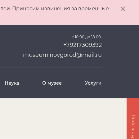
ителей. Приносим извинения за временные
с 10.00 до 18.00.
+79217309392
museum.novgorod@mail.ru
Наука
О музее
Услуги
Великий Новгород