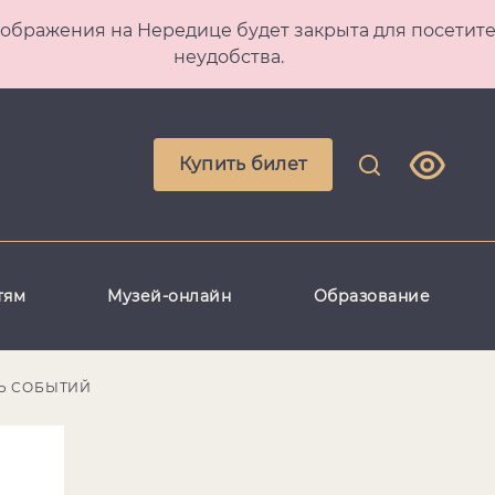
 Преображения на Нередице будет закрыта для посет
неудобства.
Купить билет
тям
Музей-онлайн
Образование
Ь СОБЫТИЙ