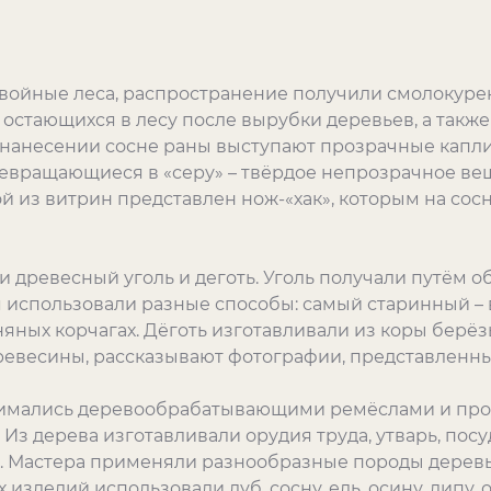
 хвойные леса, распространение получили смолокуре
 остающихся в лесу после вырубки деревьев, а такж
 нанесении сосне раны выступают прозрачные капли
евращающиеся в «серу» – твёрдое непрозрачное вещ
й из витрин представлен нож-«хак», которым на сос
 древесный уголь и деготь. Уголь получали путём о
я использовали разные способы: самый старинный – в
иняных корчагах. Дёготь изготавливали из коры берёз
ревесины, рассказывают фотографии, представленны
нимались деревообрабатывающими ремёслами и про
Из дерева изготавливали орудия труда, утварь, посу
. Мастера применяли разнообразные породы деревье
изделий использовали дуб, сосну, ель, осину, липу, о