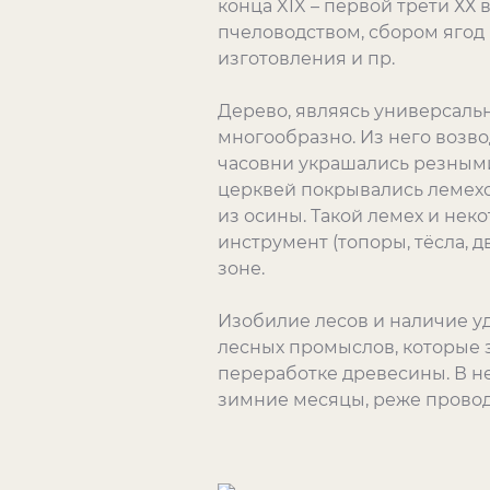
конца XIX – первой трети ХХ 
пчеловодством, сбором ягод 
изготовления и пр.
Дерево, являясь универсаль
многообразно. Из него возво
часовни украшались резными
церквей покрывались лемехо
из осины. Такой лемех и не
инструмент (топоры, тёсла, д
зоне.
Изобилие лесов и наличие 
лесных промыслов, которые за
переработке древесины. В не
зимние месяцы, реже провод