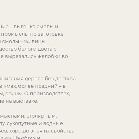
ние – выгонка смолы и
е промыслы по заготовке
 смолы – живицы,
ество белого цвета с
не вырезались желобки во
бжигания дерева без доступа
 ямах, более поздний – в
ы, осины. О производствах,
е на выставке.
мыслами: столярным,
ду, сухопутные и водные
в, хорошо зная их свойства.
льху. На обручи,