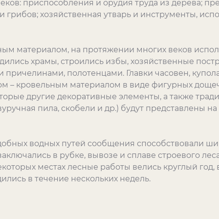
веков: приспособления и орудия труда из дерева; пр
и грибов; хозяйственная утварь и инструменты, исп
ным материалом, на протяжении многих веков испол
дились храмы, строились избы, хозяйственные постр
 причелинами, полотенцами. Главки часовен, купол
м – кровельным материалом в виде фигурных дощеч
которые другие декоративные элементы, а также тра
вуручная пила, скобели и др.) будут представлены н
удобных водных путей сообщения способствовали ш
ключались в рубке, вывозе и сплаве строевого леса, 
которых местах лесные работы велись круглый год, 
ились в течение нескольких недель.