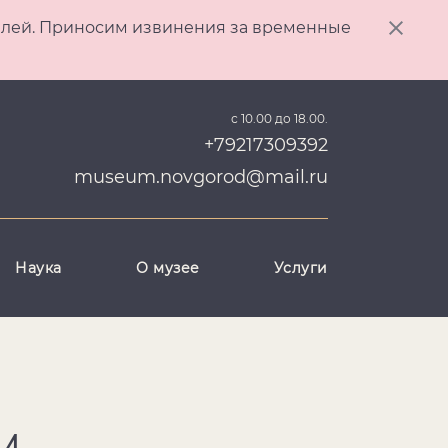
ителей. Приносим извинения за временные
с 10.00 до 18.00.
+79217309392
museum.novgorod@mail.ru
Наука
О музее
Услуги
М