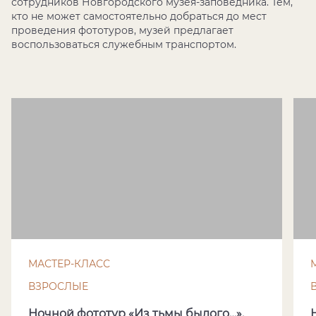
сотрудников Новгородского музея-заповедника. Тем,
кто не может самостоятельно добраться до мест
проведения фототуров, музей предлагает
воспользоваться служебным транспортом.
МАСТЕР-КЛАСС
ВЗРОСЛЫЕ
Ночной фототур «Из тьмы былого…».
Н