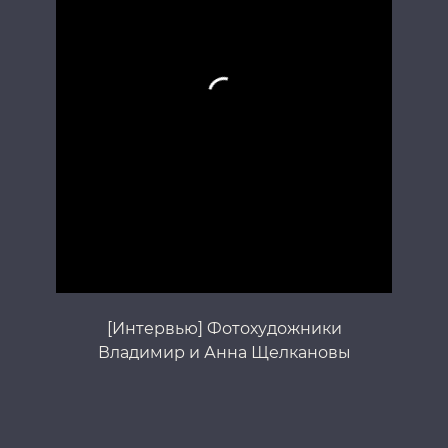
[Интервью] Фотохудожники
Владимир и Анна Щелкановы