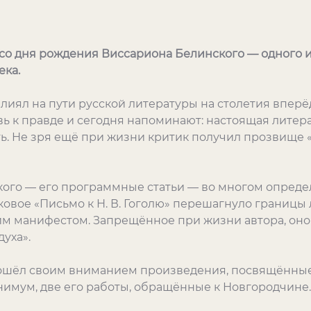
т со дня рождения Виссариона Белинского — одного 
ека.
иял на пути русской литературы на столетия вперёд
ь к правде и сегодня напоминают: настоящая литерат
ть. Не зря ещё при жизни критик получил прозвище
ого — его программные статьи — во многом опреде
ковое «Письмо к Н. В. Гоголю» перешагнуло границы
м манифестом. Запрещённое при жизни автора, оно 
уха».
ошёл своим вниманием произведения, посвящённые
нимум, две его работы, обращённые к Новгородчине.