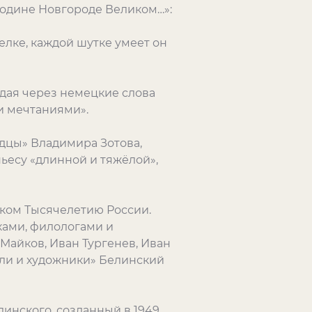
подине Новгороде Великом…»:
елке, каждой шутке умеет он
дая через немецкие слова
и мечтаниями».
дцы» Владимира Зотова,
ьесу «длинной и тяжёлой»,
ком Тысячелетию России.
ками, филологами и
Майков, Иван Тургенев, Иван
ели и художники» Белинский
инского, созданный в 1949