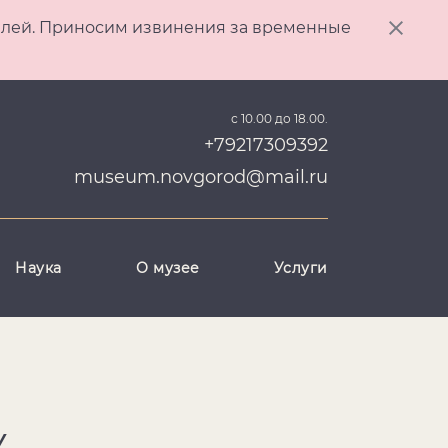
ителей. Приносим извинения за временные
с 10.00 до 18.00.
+79217309392
museum.novgorod@mail.ru
Наука
О музее
Услуги
У