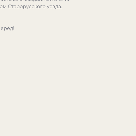
м Старорусского уезда.
перёд!