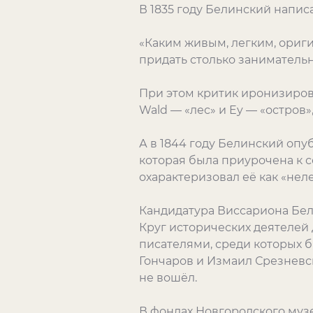
В 1835 году Белинский напи
«Каким живым, легким, ориги
придать столько занимательн
При этом критик иронизиров
Wald — «лес» и Ey — «остро
А в 1844 году Белинский оп
которая была приурочена к с
охарактеризовал её как «неле
Кандидатура Виссариона Бел
Круг исторических деятелей
писателями, среди которых б
Гончаров и Измаил Срезневс
не вошёл.
В фондах Новгородского муз