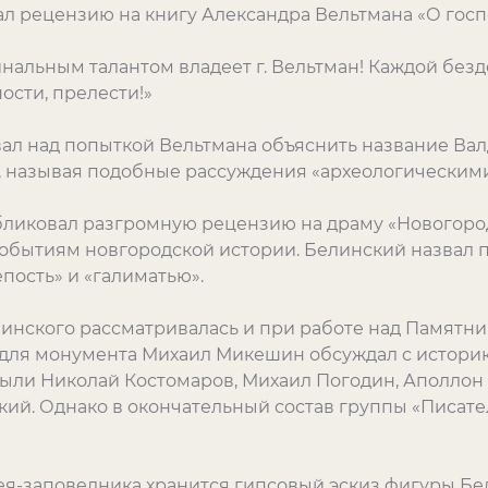
сал рецензию на книгу Александра Вельтмана «О гос
нальным талантом владеет г. Вельтман! Каждой безд
ости, прелести!»
ал над попыткой Вельтмана объяснить название Вал
в», называя подобные рассуждения «археологическим
убликовал разгромную рецензию на драму «Новогоро
обытиям новгородской истории. Белинский назвал п
пость» и «галиматью».
инского рассматривалась и при работе над Памятни
 для монумента Михаил Микешин обсуждал с истори
ыли Николай Костомаров, Михаил Погодин, Аполлон 
кий. Однако в окончательный состав группы «Писат
ея-заповедника хранится гипсовый эскиз фигуры Бел