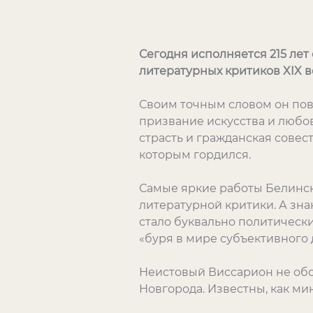
Сегодня исполняется 215 ле
литературных критиков XIX в
Своим точным словом он повл
призвание искусства и любов
страсть и гражданская совес
которым гордился.
Самые яркие работы Белинск
литературной критики. А зна
стало буквально политически
«буря в мире субъективного д
Неистовый Виссарион не об
Новгорода. Известны, как ми