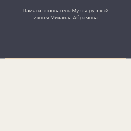
Памяти основателя Музея русской
иконы Михаила Абрамова