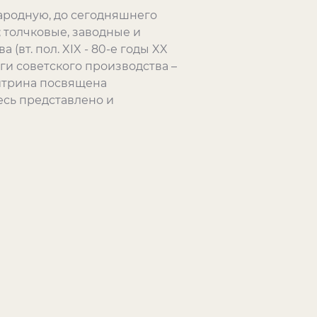
ародную, до сегодняшнего
 толчковые, заводные и
 (вт. пол.
XIX
- 80-е годы
XX
оги советского производства –
 витрина посвящена
есь представлено и