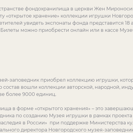
остранстве фондохранилища в церкви Жен Мироносиц
оту «открытое хранение» коллекции игрушки Новгор
тителей увидеть экспонаты фонда представится 18 ав
. Билеты можно приобрести онлайн или в кассе Музе
зей-заповедник приобрел коллекцию игрушки, котор
о состав вошли коллекции авторской, народной, инд
ве более 9000 единиц.
ща в форме «открытого хранения» – это завершающ
дника по созданию Музея игрушки в рамках проекта
наследия в России» при поддержке Министерства кул
рального директора Новгородского музея-заповедни