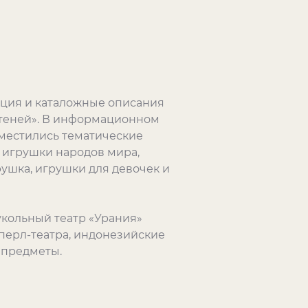
ция и каталожные описания
р теней». В информационном
зместились тематические
 игрушки народов мира,
рушка, игрушки для девочек и
кольный театр «Урания»
сперл-театра, индонезийские
 предметы.