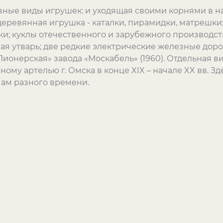
зные виды игрушек: и уходящая своими корнями в н
еревянная игрушка - каталки, пирамидки, матрешки;
; куклы отечественного и зарубежного производства
нная утварь; две редкие электрические железные дор
и «Пионерская» завода «Москабель» (1960). Отдельная
ному артелью г. Омска в конце
XIX
– начале
XX
вв. Зд
ам разного времени.