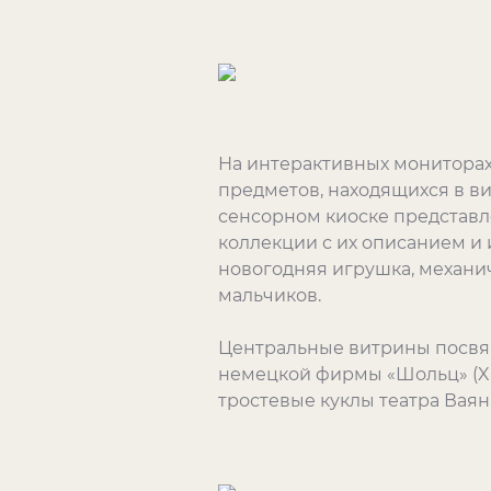
На интерактивных мониторах
предметов, находящихся в ви
сенсорном киоске представл
коллекции с их описанием и
новогодняя игрушка, механич
мальчиков.
Центральные витрины посвящ
немецкой фирмы «Шольц» (
X
тростевые куклы театра Ваян