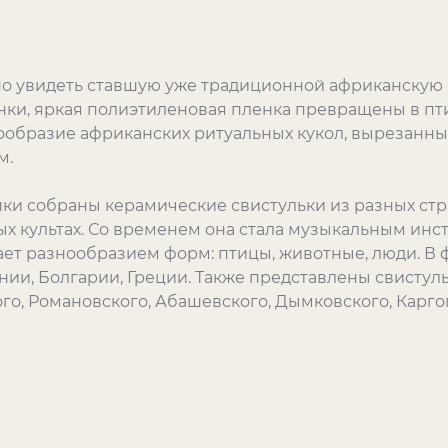
о увидеть ставшую уже традиционной африканскую и
ки, яркая полиэтиленовая пленка превращены в птиц
образие африканских ритуальных кукол, вырезанны
м.
ки собраны керамические свистульки из разных стра
ых культах. Со временем она стала музыкальным ин
ает разнообразием форм: птицы, животные, люди. В
нии, Болгарии, Греции. Также представлены свистул
о, Романовского, Абашевского, Дымковского, Каргоп