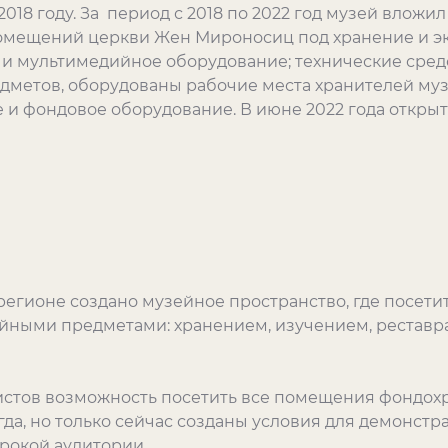
 2018 году. За период с 2018 по 2022 год музей вложи
омещений церкви Жен Мироносиц под хранение и э
и мультимедийное оборудование; технические сред
метов, оборудованы рабочие места хранителей муз
 и фондовое оборудование. В июне 2022 года откры
регионе создано музейное пространство, где посети
йными предметами: хранением, изучением, реставр
истов возможность посетить все помещения фондо
да, но только сейчас созданы условия для демонст
рокой аудитории.