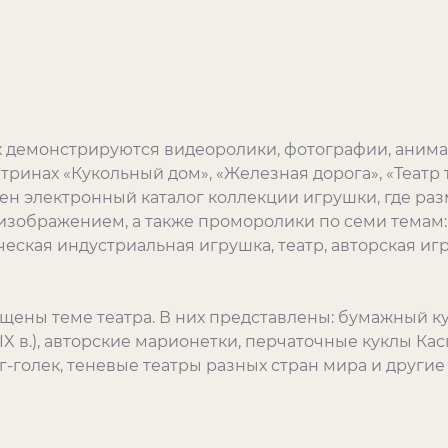
 демонстрируются видеоролики, фотографии, анима
тринах «Кукольный дом», «Железная дорога», «Теат
ен электронный каталог коллекции игрушки, где ра
 изображением, а также проморолики по семи темам:
еская индустриальная игрушка, театр, авторская иг
ены теме театра. В них представлены: бумажный ку
IX
в.), авторские марионетки, перчаточные куклы Ка
г-голек, теневые театры разных стран мира и другие