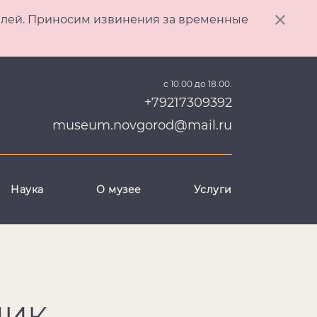
ителей. Приносим извинения за временные
с 10.00 до 18.00.
+79217309392
museum.novgorod@mail.ru
Наука
О музее
Услуги
НИК