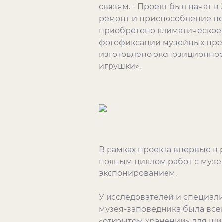
связям. - Проект был начат в
ремонт и приспособление п
приобретено климатическое 
фотофиксации музейных пред
изготовлено экспозиционное
игрушки».
В рамках проекта впервые в 
полным циклом работ с музе
экспонированием.
У исследователей и специал
музея-заповедника была всег
«открытом хранении» для ши