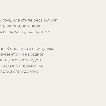
грушку в стиле ресайклинг.
, зверей, автопарк.
х из дерева, украшенных
н. В древности свистулька
струментом и народной
 фонде можно увидеть
ьки разных промыслов:
ольского и других.