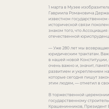
1 марта в Музее изобразите
Гавриила Романовича Держав
известном государственном 
исторической связи поколен
знаком того, что Ассоциация
отечественной юриспруденц
— Уже 280 лет мы возвращае
юридическим трактатам. Важн
в нашей новой Конституции, 
очень важно и, значит, памя
развитием и укреплением наше
которые сегодня пишут закон
этим людям, — отметил в св
В торжественной церемонии 
государственному строитель
Крашенинников, Президент Е