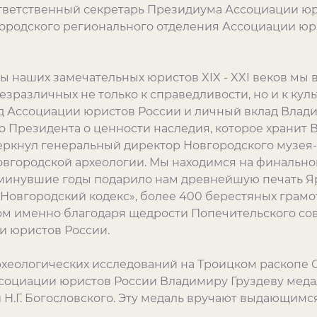
ответственный секретарь Президиума Ассоциации ю
ородского регионального отделения Ассоциации юр
ы наших замечательных юристов XIX - XXI веков мы
езразличных не только к справедливости, но и к кул
ад Ассоциации юристов России и личный вклад Влади
о Президента о ценности наследия, которое хранит 
еркнул генеральный директор Новгородского музея
овгородской археологии. Мы находимся на финально
 в минувшие годы подарило нам древнейшую печать Я
овгородский кодекс», более 400 берестяных грамот 
м именно благодаря щедрости Попечительского сов
и юристов России.
хеологических исследований на Троицком раскопе 
оциации юристов России Владимиру Груздеву медаль
 Н.Г. Богословского. Эту медаль вручают выдающимс