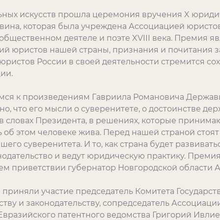
льных искусств прошла церемония вручения X юрид
ина, которая была учреждена Ассоциацией юристов
общественном деятеле и поэте XVIII века. Премия я
ий юристов нашей страны, признания и почитания за
 юристов России в своей деятельности стремится с
ии.
мся к произведениям Гавриила Романовича Держав
о, что его мысли о суверенитете, о достоинстве держ
в словах Президента, в решениях, которые принимаю
ть об этом человеке жива. Перед нашей страной стоя
го суверенитета. И то, как страна будет развиваться
одательство и ведут юридическую практику. Премия
оем приветствии губернатор Новгородской области 
приняли участие председатель Комитета Государст
ству и законодательству, сопредседатель Ассоциаци
вразийского патентного ведомства Григорий Ивлие