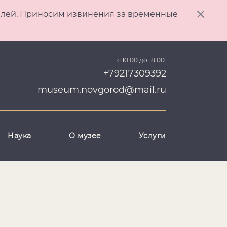
ителей. Приносим извинения за временные
с 10.00 до 18.00.
+79217309392
museum.novgorod@mail.ru
Наука
О музее
Услуги