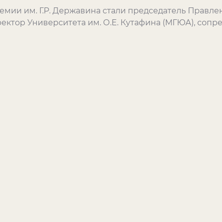
мии им. Г.Р. Державина стали председатель Правл
ектор Университета им. О.Е. Кутафина (МГЮА), соп