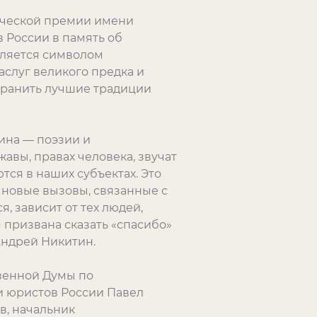
ической премии имени
 России в память об
вляется символом
слуг великого предка и
охранить лучшие традиции
ина — поэзии и
авы, правах человека, звучат
тся в наших субъектах. Это
т новые вызовы, связанные с
, зависит от тех людей,
 призвана сказать «спасибо»
Андрей Никитин.
венной Думы по
и юристов России Павел
в, начальник