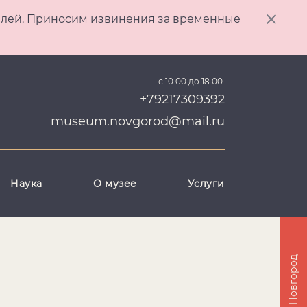
ителей. Приносим извинения за временные
с 10.00 до 18.00.
+79217309392
museum.novgorod@mail.ru
Наука
О музее
Услуги
Великий Новгород