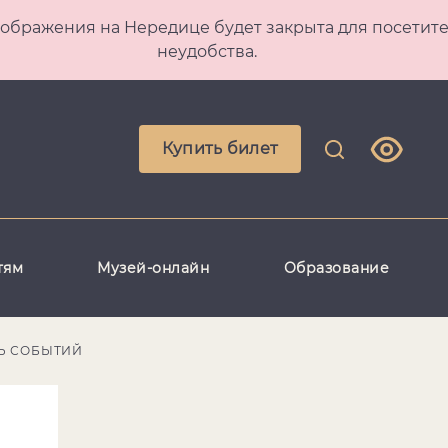
 Преображения на Нередице будет закрыта для посет
неудобства.
Купить билет
тям
Музей-онлайн
Образование
Ь СОБЫТИЙ