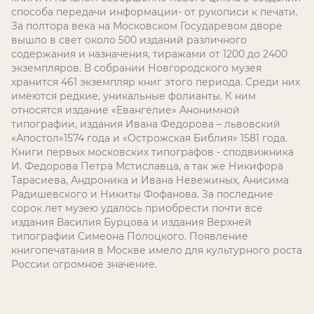
способа передачи информации- от рукописи к печати.
За полтора века на Московском Государевом дворе
вышло в свет около 500 изданий различного
содержания и назначения, тиражами от 1200 до 2400
экземпляров. В собрании Новгородского музея
хранится 461 экземпляр книг этого периода. Среди них
имеются редкие, уникальные фолианты. К ним
относятся издание «Евангелие» Анонимной
типографии, издания Ивана Федорова – львовский
«Апостол»1574 года и «Острожская Библия» 1581 года.
Книги первых московских типографов - сподвижника
И. Федорова Петра Мстиславца, а так же Никифора
Тарасиева, Андроника и Ивана Невежиных, Анисима
Радишевского и Никиты Фофанова. За последние
сорок лет музею удалось приобрести почти все
издания Василия Бурцова и издания Верхней
типографии Симеона Полоцкого. Появление
книгопечатания в Москве имело для культурного роста
России огромное значение.