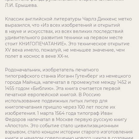
Л.И. Ерышева.
Классик английской литературы Чарлз Диккенс метко
выразился, что «Из всех изобретений и открытий
в науке и искусствах, из всех великих последствий
удивительного развития техники на первом месте
стоит КНИГОПЕЧАТАНИЕ». Это техническое открытие
XV века имело, пожалуй, не меньшее значение, чем
полет в космос в веке XX-м.
Родоначальник, изобретатель печатного
типографского станка Иоганн Гутенберг из немецкого
города Майнца, напечатал в промежутке между 1452 и
1455 годом «Библию». Эта книга считается первой
печатной европейской книгой. В Россию
использование подвижных литых литер для
книгопечатания пришло через 100 лет после их
изобретения. 1 марта 1564 года типограф Иван
Федоров напечатал в Москве первую русскую книгу
«Апостол». Это событие стало цивилизационным
взрывом, стало концом истории старого изготовления
книги и началом совершенно нового цикла в создании