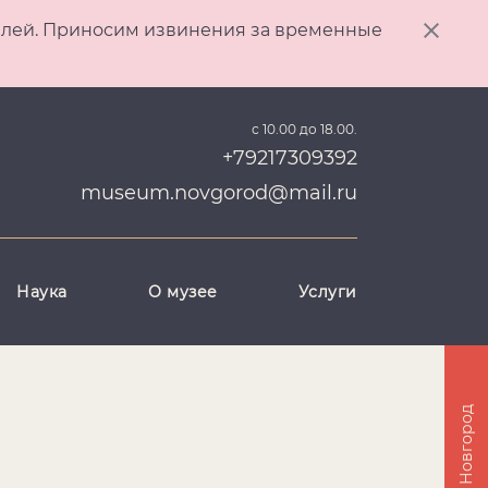
ителей. Приносим извинения за временные
с 10.00 до 18.00.
+79217309392
museum.novgorod@mail.ru
Наука
О музее
Услуги
Великий Новгород