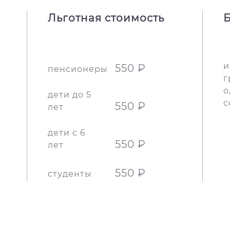
Льготная стоимость
Б
и
550 ₽
пенсионеры
г
о
дети до 5
с
550 ₽
лет
дети с 6
550 ₽
лет
550 ₽
студенты