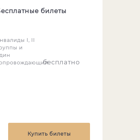
есплатные билеты
нвалиды I, II
руппы и
дин
бесплатно
опровождающий
Купить билеты