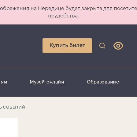
 Преображения на Нередице будет закрыта для посет
неудобства.
Купить билет
тям
Музей-онлайн
Образование
Ь СОБЫТИЙ