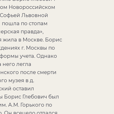
ском Новороссийском
й Софьей Львовной
а пошла по стопам
ерская правда»,
я жила в Москве. Борис
ждениях г. Москвы по
 формы учета. Однако
 него легла
енского после смерти
го музея в д.
ский оставил
ы Борис Глебович был
. А.М. Горького по
о. Он всецело отдался