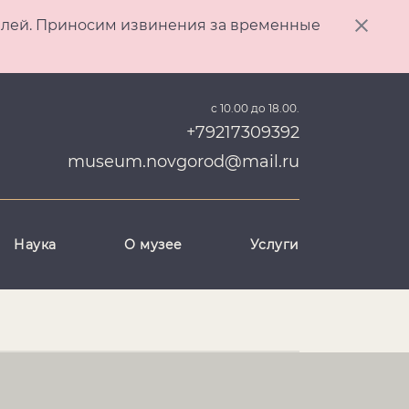
ителей. Приносим извинения за временные
с 10.00 до 18.00.
+79217309392
museum.novgorod@mail.ru
Наука
О музее
Услуги