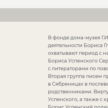
В фонде дома-музея Г.И
деятельности Бориса Гл
охватывают период с на
Бориса Успенского Сер
с литераторами по пов
Вторая группа писем п
в Сябреницах в послево
родственниками. Вирту
Успенского, а также с 
Борис Успенский родил