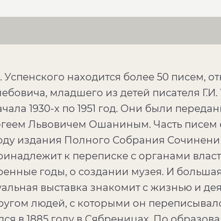
. Успенского находится более 50 писем, о
ебовича, младшего из детей писателя Г.И.
чала 1930-х по 1951 год. Они были переда
геем Львовичем Ошаниным. Часть писем 
оду издания Полного Собрания Сочинений 
ринадлежит к переписке с органами влас
енные годы, о создании музея. И большая 
альная выставка знакомит с жизнью и деят
кругом людей, с которыми он переписывалс
ся в 1885 году в Сябреницах. По образов