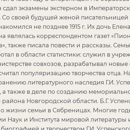
. он сдал экзамены экстерном в Император
ы. Со своей будущей женой писательнице
комился не позднее 1915 г. Их дочь Елен
на являлась корреспондентом газет «Пион
, также писала повести и рассказы. Семь
отал в области статистики: служил в учре
инистерстве совхозов, разрабатывал новые
читал популяризацию творчества отца. На
хранению литературного наследия Г.И. Усп
, а также в деле по созданию мемориально
района Новгородской области. Б.Г. Успен
 о жизни семьи в Сябреницах. Многие год
и Наук и Института мировой литературы им
биографией и творчеством Г.И. Успенског