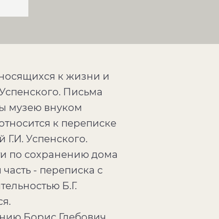
тносящихся к жизни и
 Успенского. Письма
ны музею внуком
относится к переписке
Г.И. Успенского.
ти по сохранению дома
часть - переписка с
ельностью Б.Г.
я.
анию Борис Глебович