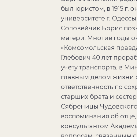
был юристом, в 1915 г
университете г. Одесс
Соловейчик Борис позна
матери. Многие годы о
«Комсомольская правда»
Глебович 40 лет прораб
учету транспорта, в М
главным делом жизни с
ответственность по со
старших брата и сестер
Сябреницы Чудовского 
воспоминания об отце,
консультантом Академи
вопросам, связанным с 