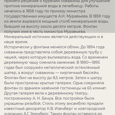
принято решение о бурении скважины для улучшения
притока минеральной воды в лечебницу. Работы
начались в 1858 году по приказу министра
государственных имуществ А.Н. Муравьева. В 1859 году
из земли вырвался мощный столб минеральной воды,
бивший на высоту около десяти метров. Фонтан
получил имя в честь министра Муравьева.
Минеральный источник является действующим и в
наше время.
Исторически у фонтана менялся облик. До 1894 года
скважина представляла собой деревянную трубу с
чашей, через которую выливалась вода. Со временем
деревянную чашу сменила каменная. В 1890—1895
годах был сооружён металлический остеклённый
шатер, а вокруг скважины — кирпичный бассейн.
Фонтан бил на высоту до 8,5 метров. Затем к шатру
были пристроены крытые галереи. Одна соединяла
фонтан со зданием казённой гостиницы на 65 комнат.
Другая галерея вела к деревянному театру,
построенному А. Н. Бенуа. Все постройки были
украшены резьбой. Стиль этому ансамблю придали
известный декоратор К.В. Изенберг и новгородский
художник А.Г. Эренберг. Таким фонтан оставался до