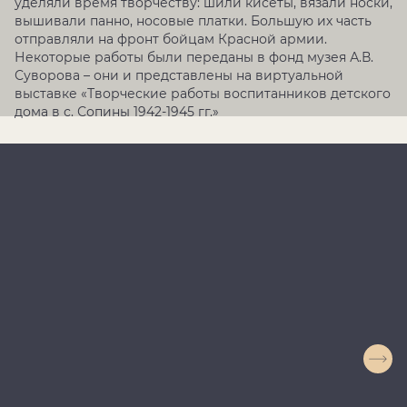
уделяли время творчеству: шили кисеты, вязали носки,
вышивали панно, носовые платки. Большую их часть
отправляли на фронт бойцам Красной армии.
Некоторые работы были переданы в фонд музея А.В.
Суворова – они и представлены на виртуальной
выставке «Творческие работы воспитанников детского
дома в с. Сопины 1942-1945 гг.»