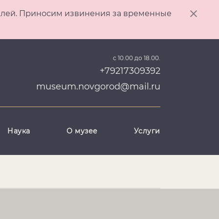
ителей. Приносим извинения за временные
с 10.00 до 18.00.
+79217309392
museum.novgorod@mail.ru
Наука
О музее
Услуги