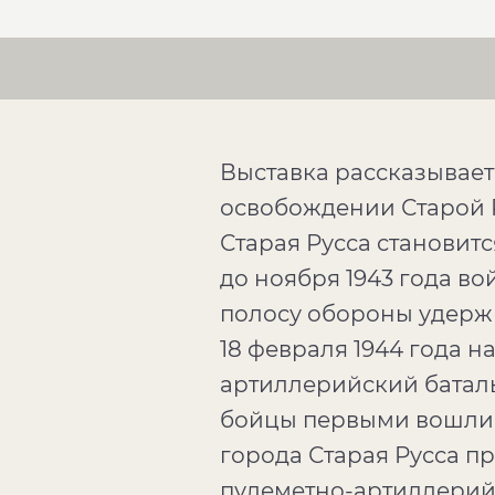
Выставка рассказывает
освобождении Старой Ру
Старая Русса становит
до ноября 1943 года в
полосу обороны удержи
18 февраля 1944 года н
артиллерийский батальо
бойцы первыми вошли 
города Старая Русса п
пулеметно-артиллерий