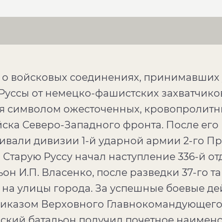
 о войсковых соединениях, принимавших у
ссы от немецко-фашистских захватчиков. 
ся символом ожесточенных, кровопролитны
ойска Северо-Западного фронта. После е
вали дивизии 1-й ударной армии 2-го Пр
а Старую Руссу начал наступление 336-й о
н И.П. Власенко, после разведки 37-го т
на улицы города. За успешные боевые де
риказом Верховного Главнокомандующего
ский батальон получил почетное наимено