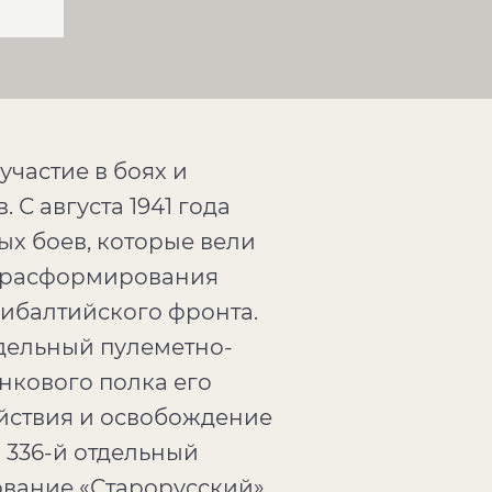
частие в боях и
С августа 1941 года
х боев, которые вели
го расформирования
ибалтийского фронта.
тдельный пулеметно-
анкового полка его
йствия и освобождение
 336-й отдельный
вание «Старорусский».