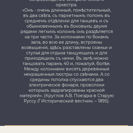
оркестра.
х
«Онъ - очень длинный, помѣстительный,
въ два свѣта, съ паркетнымъ поломъ въ
среднемъ отдѣленiи для танцевъ и съ
обыкновеннымъ въ боковыхъ; двумя
н
рядами легкихъ колоннъ онъ раздѣляется
с
на три части. За колоннами по бокамъ
фе
зала, во всю ее длину, встроены
возвышенiя, здѣсь разставлены скамьи и
стулья для отдыха танцующихъ и для
приходящихъ съ ними. Въ залѣ можно
танцовать парамъ 40 и, пожалуй, болѣе.
Между колоннами висятъ деревянныя
некрашенныя люстры со свѣчами. А со
средины потолка спускаются два
электрическiе фонаря, проволоки
которыхъ задрапированы красной
матерiей». (Круглов А.В. Поездка в Старую
Руссу // Исторический вестник. – 1895).