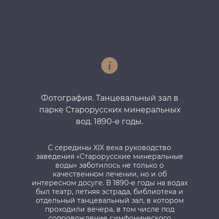
Фотография. Танцевальный зал в
парке Старорусских минеральных
а
вод. 1890-е годы.
с
С середины XIX века руководство
заведения «Старорусские минеральные
В 
воды» заботилось не только о
качественном лечении, но и об
му
интересном досуге. В 1890-е годы на водах
был театр, летняя эстрада, библиотека и
отдельный танцевальный зал, в котором
проходили вечера, в том числе под
Во
сопровождение симфонического