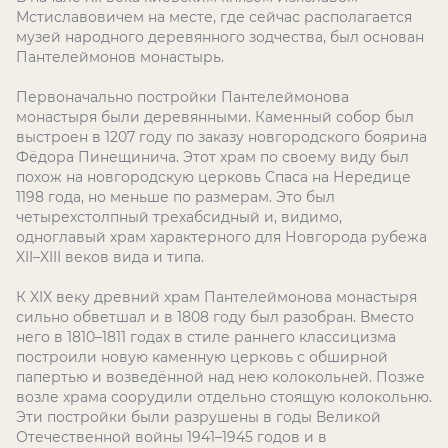
Мстиславовичем на месте, где сейчас располагается
музей народного деревянного зодчества, был основан
Пантелеймонов монастырь.
Первоначально постройки Пантелеймонова
монастыря были деревянными. Каменный собор был
выстроен в 1207 году по заказу новгородского боярина
Фёдора Пинещинича. Этот храм по своему виду был
похож на новгородскую церковь Спаса на Нередице
1198 года, но меньше по размерам. Это был
четырехстолпный трехабсидный и, видимо,
одноглавый храм характерного для Новгорода рубежа
XII–XIII веков вида и типа.
К XIX веку древний храм Пантелеймонова монастыря
сильно обветшал и в 1808 году был разобран. Вместо
него в 1810–1811 годах в стиле раннего классицизма
построили новую каменную церковь с обширной
папертью и возведённой над нею колокольней. Позже
возле храма соорудили отдельно стоящую колокольню.
Эти постройки были разрушены в годы Великой
Отечественной войны 1941–1945 годов и в