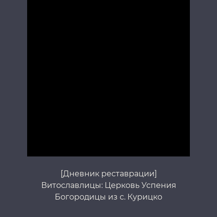
[Дневник реставрации]
Витославлицы: Церковь Успения
Богородицы из с. Курицко