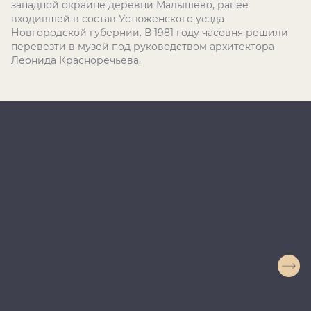
западной окраине деревни Малышево, ранее
входившей в состав Устюженского уезда
Новгородской губернии. В 1981 году часовня решили
перевезти в музей под руководством архитектора
Леонида Красноречьева.