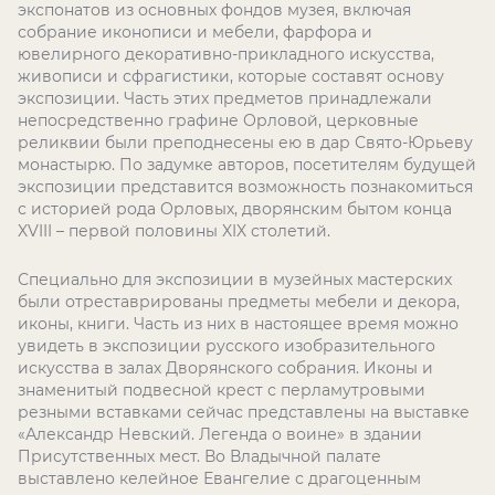
экспонатов из основных фондов музея, включая
собрание иконописи и мебели, фарфора и
ювелирного декоративно-прикладного искусства,
живописи и сфрагистики, которые составят основу
экспозиции. Часть этих предметов принадлежали
непосредственно графине Орловой, церковные
реликвии были преподнесены ею в дар Свято-Юрьеву
монастырю. По задумке авторов, посетителям будущей
экспозиции представится возможность познакомиться
с историей рода Орловых, дворянским бытом конца
XVIII – первой половины XIX столетий.
Специально для экспозиции в музейных мастерских
были отреставрированы предметы мебели и декора,
иконы, книги. Часть из них в настоящее время можно
увидеть в экспозиции русского изобразительного
искусства в залах Дворянского собрания. Иконы и
знаменитый подвесной крест с перламутровыми
резными вставками сейчас представлены на выставке
«Александр Невский. Легенда о воине» в здании
Присутственных мест. Во Владычной палате
выставлено келейное Евангелие с драгоценным