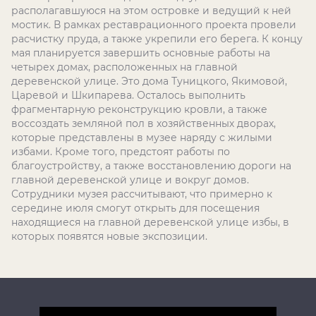
располагавшуюся на этом островке и ведущий к ней
мостик. В рамках реставрационного проекта провели
расчистку пруда, а также укрепили его берега. К концу
мая планируется завершить основные работы на
четырех домах, расположенных на главной
деревенской улице. Это дома Туницкого, Якимовой,
Царевой и Шкипарева. Осталось выполнить
фрагментарную реконструкцию кровли, а также
воссоздать земляной пол в хозяйственных дворах,
которые представлены в музее наряду с жилыми
избами. Кроме того, предстоят работы по
благоустройству, а также восстановлению дороги на
главной деревенской улице и вокруг домов.
Сотрудники музея рассчитывают, что примерно к
середине июля смогут открыть для посещения
находящиеся на главной деревенской улице избы, в
которых появятся новые экспозиции.