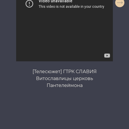
[Телесюжет] ГТРК СЛАВИЯ
Витославлицы церковь
Пантелеймона
М