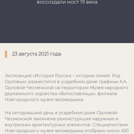
воссоздали мост 19 века
23 августа 2021 года
Экспозиция «История России – история семей. Род
Орловых» разместится в усадебном доме графини А.А.
Орловой-Чесменской на территории Музея народного
деревянного зодчества «Витославлицы», филиала
Новгородского музея-заповедника.
На сегодняшний день в усадебном доме Орловой-
Чесменской закончена реконстуркция наружных и
внутренних архитектурных элементов. Специалистами
Новгородского музея-заповедника отобрано около 450