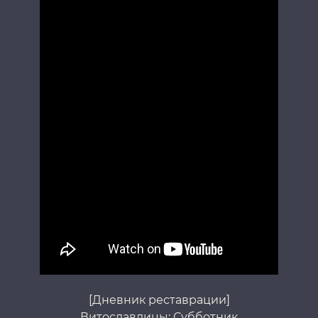
[Дневник реставрации]
Витославлицы: Субботник