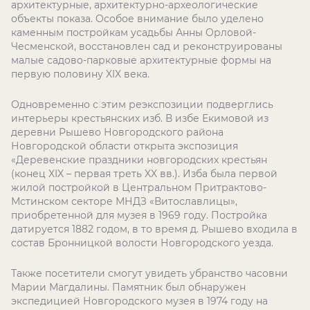
архитектурные, архитектурно-археологические
объекты показа. Особое внимание было уделено
каменным постройкам усадьбы Анны Орловой-
Чесменской, восстановлен сад и реконструированы
малые садово-парковые архитектурные формы на
первую половину
XIX
века.
Одновременно с этим реэкспозиции подверглись
интерьеры крестьянских изб. В избе Екимовой из
деревни Рышево Новгородского района
Новгородской области открыта экспозиция
«Деревенские праздники новгородских крестьян
(конец
XIX
– первая треть
XX
вв.). Изба была первой
жилой постройкой в Центральном Притрактово-
Мстинском секторе МНДЗ «Витославлицы»,
приобретенной для музея в 1969 году. Постройка
датируется 1882 годом, в то время д. Рышево входила в
состав Бронницкой волости Новгородского уезда.
Также посетители смогут увидеть убранство часовни
Марии Магдалины. Памятник был обнаружен
экспедицией Новгородского музея в 1974 году на