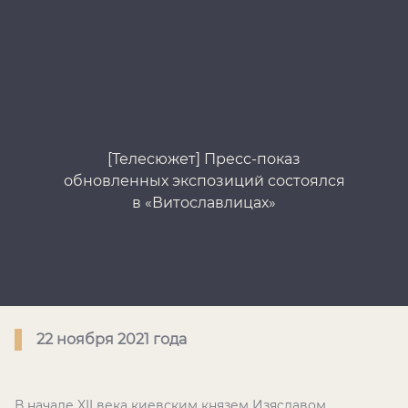
[Телесюжет] Пресс-показ
[
обновленных экспозиций состоялся
и
в «Витославлицах»
22 ноября 2021 года
В начале XII века киевским князем Изяславом