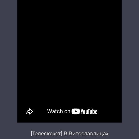
[Телесюжет] В Витославлицах