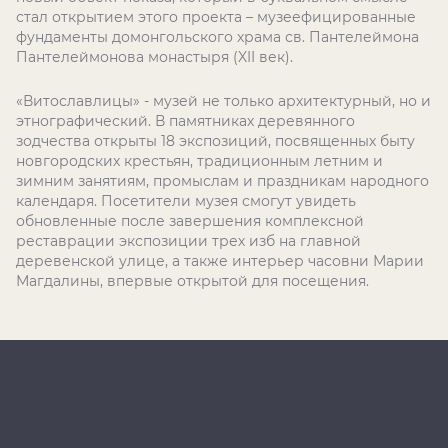
стал открытием этого проекта – музеефицированные
фундаменты домонгольского храма св. Пантелеймона
Пантелеймонова монастыря (
XII
век).
«Витославлицы» - музей не только архитектурный, но и
этнографический. В памятниках деревянного
зодчества открыты 18 экспозиций, посвященных быту
новгородских крестьян, традиционным летним и
зимним занятиям, промыслам и праздникам народного
календаря. Посетители музея смогут увидеть
обновленные после завершения комплексной
реставрации экспозиции трех изб на главной
деревенской улице, а также интерьер часовни Марии
Магдалины, впервые открытой для посещения.