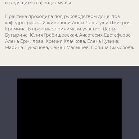
находящихся в фондах музея.
Практика проходила под руководством доцентов
кафедры русской живописи Анны Лельчук и Дмитрия
Ерёмина. В практике принимали участие: Дарья
Бутырина, Юлия Грабишевская, Анастасия Евстафьева,
Алена Ермилова, Ксения Клачкова, Елена Кузина,
Марина Лукьянова, Семён Малышев, Полина Смыслова.