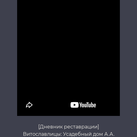
[Дневник реставрации]
Витославлицы: Усадебный дом А.А.