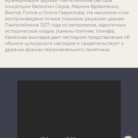
музеефикации церкви Пантелеймона (авторы
концепции Валентин Седов, Марина Вдовиченко,
Виктор Попов и Олеся Гаврилова). На насыпном слое
воспроизведено точное плановое решение церкви
Пантелеймона 1207 года из материалов, идентичных
исторической кладке (камень-плитняк, плинфа).
Каменная выкладка дает наглядное представление об
объекте культурного наследия и свидетельствует о
древних формах первоначального памятника.