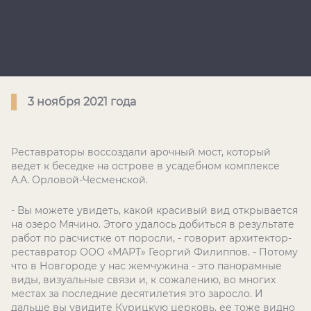
3 ноября 2021 года
Реставраторы воссоздали арочный мост, который
ведет к беседке на острове в усадебном комплексе
А.А. Орловой-Чесменской.
- Вы можете увидеть, какой красивый вид открывается
на озеро Мячино. Этого удалось добиться в результате
работ по расчистке от поросли, - говорит архитектор-
реставратор ООО «МАРТ» Георгий Филиппов. - Потому
что в Новгороде у нас жемчужина - это панорамные
виды, визуальные связи и, к сожалению, во многих
местах за последние десятилетия это заросло. И
дальше вы увидите Курицкую церковь, ее тоже видно