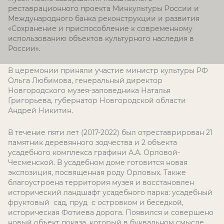
реставрационного проекта Минкультуры России и
Международного банка реконструкции и развития
«Сохранение и приспособление к современному
использованию объектов культурного наследия в
России».
В церемонии приняли участие министр культуры РФ
Ольга Любимова, генеральный директор
Новгородского музея-заповедника Наталья
Григорьева, губернатор Новгородской области
Андрей Никитин.
В течение пяти лет (2017-2022) был отреставрирован 21
памятник деревянного зодчества и 2 объекта
усадебного комплекса графини А.А. Орловой-
Чесменской. В усадебном доме готовится новая
экспозиция, посвященная роду Орловых. Также
благоустроена территория музея и восстановлен
исторический ландшафт усадебного парка: усадебный
фруктовый сад, пруд с островком и беседкой,
историческая Фотиева дорога. Появился и совершено
новый объект показа, который в буквальном смысле