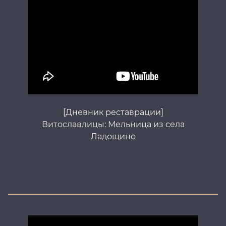
[Дневник реставрации]
Витославлицы: Мельница из села
Ладощино