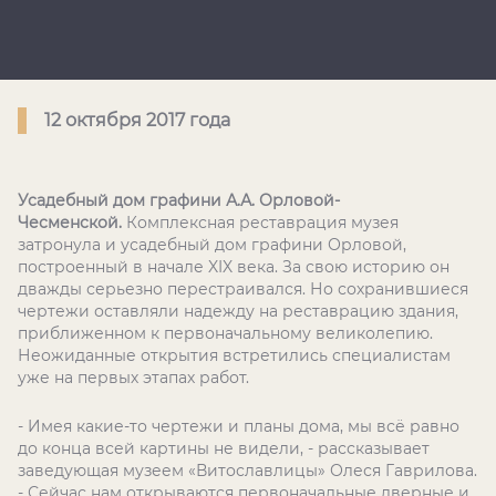
12 октября 2017 года
Усадебный дом графини А.А. Орловой-
Чесменской.
Комплексная реставрация музея
затронула и усадебный дом графини Орловой,
построенный в начале XIX века. За свою историю он
дважды серьезно перестраивался. Но сохранившиеся
чертежи оставляли надежду на реставрацию здания,
приближенном к первоначальному великолепию.
Неожиданные открытия встретились специалистам
уже на первых этапах работ.
- Имея какие-то чертежи и планы дома, мы всё равно
до конца всей картины не видели, - рассказывает
заведующая музеем «Витославлицы» Олеся Гаврилова.
- Сейчас нам открываются первоначальные дверные и