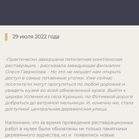
29 июля 2022 года
-Практически завершена пятилетняя комплексная
реставрация, - рассказала заведующая филиалом
Олеся Гаврилова. - Но это не мешает нам открыть
доступ в самые потаенные уголки. Уже сейчас
посетители могут прогуляться по любой дорожке и
увидеть музей во всей обновленной красе. Выйти к
церкви Успения из села Курицко, по Фотиевой дороге
добраться до ветряной мельницы. И, конечно же, стала
доступной центральная деревенская улица.
Напомним, что за время проведения реставрационных
работ в музее были обновлены не только памятники
деревянного зодчества, но и появились новые