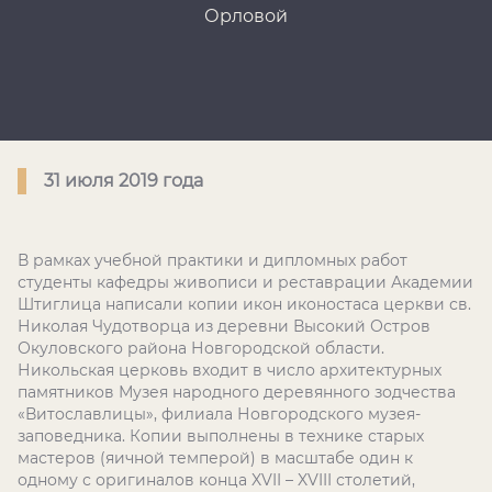
Орловой
31 июля 2019 года
В рамках учебной практики и дипломных работ
студенты кафедры живописи и реставрации Академии
Штиглица написали копии икон иконостаса церкви св.
Николая Чудотворца из деревни Высокий Остров
Окуловского района Новгородской области.
Никольская церковь входит в число архитектурных
памятников Музея народного деревянного зодчества
«Витославлицы», филиала Новгородского музея-
заповедника. Копии выполнены в технике старых
мастеров (яичной темперой) в масштабе один к
одному с оригиналов конца
XVII
–
XVIII
столетий,