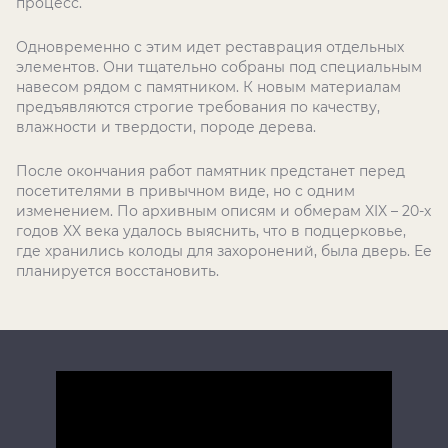
процесс.
Одновременно с этим идет реставрация отдельных
элементов. Они тщательно собраны под специальным
навесом рядом с памятником. К новым материалам
предъявляются строгие требования по качеству,
влажности и твердости, породе дерева.
После окончания работ памятник предстанет перед
посетителями в привычном виде, но с одним
изменением. По архивным описям и обмерам XIX – 20-х
годов XX века удалось выяснить, что в подцерковье,
где хранились колоды для захоронений, была дверь. Ее
планируется восстановить.