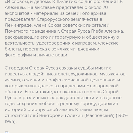
«И словом, и делом». К 115-летию со дня рождения Г.В.
Алехина». На выставке представлено около 70
экспонатов - материалы из семейного архива
председателя Старорусского землячества в
Ленинграде, члена Союза советских писателей,
Почетного гражданина г. Старая Русса Глеба Алехина,
раскрывающие его литературную и общественную
деятельность: удостоверения к наградам, членские
билеты, переписка с земляками, дневники,
фотографии и личные вещи.
С городом Старая Русса связаны судьбы многих
известных людей: писателей, художников, музыкантов,
ученых, о жизни и профессиональной деятельности
которых знают далеко за пределами Новгородской
области. Есть и такие, кто оказывал помощь Старой
Руссе в различных сферах деятельности и на долгие
годы сохранил любовь к родному городу, дорожил
историей старорусской земли. К таким людям
относится Глеб Викторович Алехин (Масловский) (1907-
1994).