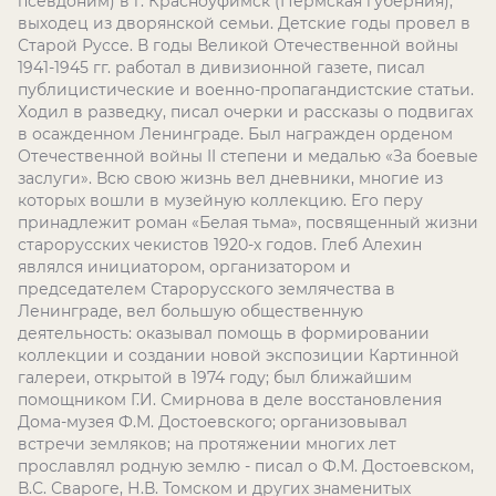
псевдоним) в г. Красноуфимск (Пермская губерния),
выходец из дворянской семьи. Детские годы провел в
Старой Руссе. В годы Великой Отечественной войны
1941-1945 гг. работал в дивизионной газете, писал
публицистические и военно-пропагандистские статьи.
Ходил в разведку, писал очерки и рассказы о подвигах
в осажденном Ленинграде. Был награжден орденом
Отечественной войны II степени и медалью «За боевые
заслуги». Всю свою жизнь вел дневники, многие из
которых вошли в музейную коллекцию. Его перу
принадлежит роман «Белая тьма», посвященный жизни
старорусских чекистов 1920-х годов. Глеб Алехин
являлся инициатором, организатором и
председателем Старорусского землячества в
Ленинграде, вел большую общественную
деятельность: оказывал помощь в формировании
коллекции и создании новой экспозиции Картинной
галереи, открытой в 1974 году; был ближайшим
помощником Г.И. Смирнова в деле восстановления
Дома-музея Ф.М. Достоевского; организовывал
встречи земляков; на протяжении многих лет
прославлял родную землю - писал о Ф.М. Достоевском,
В.С. Свароге, Н.В. Томском и других знаменитых