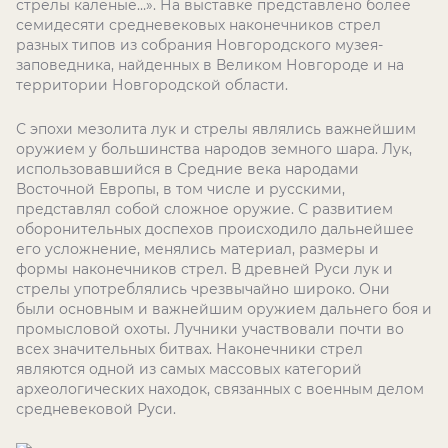
стрелы калёные…». На выставке представлено более
семидесяти средневековых наконечников стрел
разных типов из собрания Новгородского музея-
заповедника, найденных в Великом Новгороде и на
территории Новгородской области.
С эпохи мезолита лук и стрелы являлись важнейшим
оружием у большинства народов земного шара. Лук,
использовавшийся в Средние века народами
Восточной Европы, в том числе и русскими,
представлял собой сложное оружие. С развитием
оборонительных доспехов происходило дальнейшее
его усложнение, менялись материал, размеры и
формы наконечников стрел. В древней Руси лук и
стрелы употреблялись чрезвычайно широко. Они
были основным и важнейшим оружием дальнего боя и
промысловой охоты. Лучники участвовали почти во
всех значительных битвах. Наконечники стрел
являются одной из самых массовых категорий
археологических находок, связанных с военным делом
средневековой Руси.