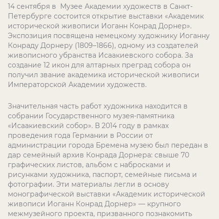
14 сентября в Музее Академии художеств в Санкт-
Петербурге состоится открытие выставки «Академик
исторической живописи Иоганн Конрад Дорнер».
Экспозиция посвящена немецкому художнику Иоганну
Конраду Дорнеру (1809–1866), одному из создателей
живописного убранства Исаакиевского собора. За
создание 12 икон для алтарных преград собора он
получил звание академика исторической живописи
Императорской Академии художеств.
Значительная часть работ художника находится в
собрании Государственного музея-памятника
«Исаакиевский собор». В 2014 году в рамках
проведения года Германии в России от
администрации города Бремена музею был передан в
дар семейный архив Конрада Дорнера: свыше 70
графических листов, альбом с набросками и
рисунками художника, паспорт, семейные письма и
фотографии. Эти материалы легли в основу
монографической выставки «Академик исторической
живописи Иоганн Конрад Дорнер» — крупного
межмузейного проекта, призванного познакомить