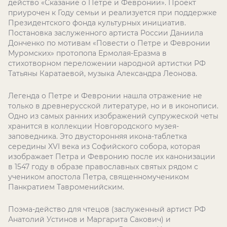
действо «Сказание о Петре и Февронии». Проект
приурочен к Году семьи и реализуется при поддержке
Президентского фонда культурных инициатив.
Постановка заслуженного артиста России Даниила
Донченко по мотивам «Повести о Петре и Февронии
Муромских» протопопа Ермолая-Еразма в
стихотворном переложении народной артистки РФ
Татьяны Каратаевой, музыка Александра Леонова.
Легенда о Петре и Февронии нашла отражение не
только в древнерусской литературе, но и в иконописи.
Одно из самых ранних изображений супружеской четы
хранится в коллекции Новгородского музея-
заповедника. Это двусторонняя икона-таблетка
середины XVI века из Софийского собора, которая
изображает Петра и Февронию после их канонизации
в 1547 году в образе православных святых рядом с
учеником апостола Петра, священномучеником
Панкратием Тавроменийским.
Поэма-действо для чтецов (заслуженный артист РФ
Анатолий Устинов и Маргарита Сакович) и