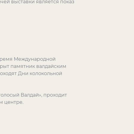
ачей выставки является показ
 время Международной
ткрыт памятник валдайским
роходят Дни колокольной
олосый Валдай», проходит
м центре.