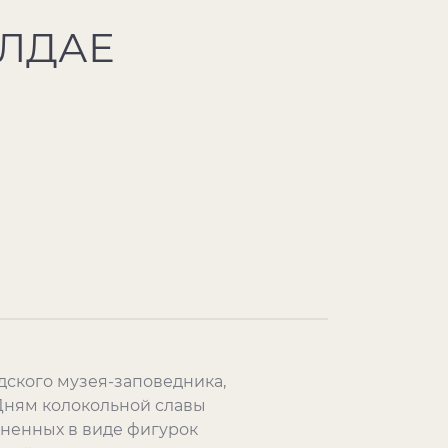
АЛДАЕ
дского музея-заповедника,
 Дням колокольной славы
лненных в виде фигурок