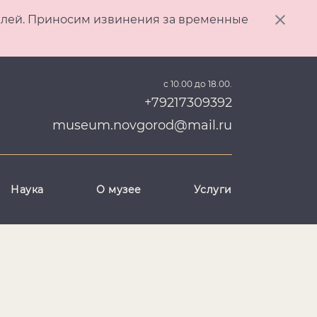
ителей. Приносим извинения за временные
с 10.00 до 18.00.
+79217309392
museum.novgorod@mail.ru
Наука
О музее
Услуги