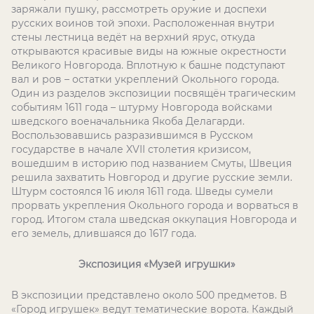
заряжали пушку, рассмотреть оружие и доспехи
русских воинов той эпохи. Расположенная внутри
стены лестница ведёт на верхний ярус, откуда
открываются красивые виды на южные окрестности
Великого Новгорода. Вплотную к башне подступают
вал и ров – остатки укреплений Окольного города.
Один из разделов экспозиции посвящён трагическим
событиям 1611 года – штурму Новгорода войсками
шведского военачальника Якоба Делагарди.
Воспользовавшись разразившимся в Русском
государстве в начале XVII столетия кризисом,
вошедшим в историю под названием Смуты, Швеция
решила захватить Новгород и другие русские земли.
Штурм состоялся 16 июля 1611 года. Шведы сумели
прорвать укрепления Окольного города и ворваться в
город. Итогом стала шведская оккупация Новгорода и
его земель, длившаяся до 1617 года.
Экспозиция «Музей игрушки»
В экспозиции представлено около 500 предметов. В
«Город игрушек» ведут тематические ворота. Каждый