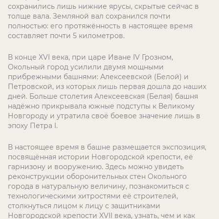
сохранились лишь нижние ярусы, скрытые сейчас в
толще вала. Земляной вал сохранился почти
полностью: его протяжённость в настоящее время
составляет почти 5 километров.
В конце XVI века, при царе Иване IV Грозном,
Окольный город усилили двумя мощными
прибрежными башнями: Алексеевской (Белой) и
Петровской, из которых лишь первая дошла до наших
дней. Больше столетия Алексеевская (Белая) башня
надёжно прикрывала южные подступы к Великому
Новгороду и утратила своё боевое значение лишь в
эпоху Петра I.
В настоящее время в башне размещается экспозиция,
посвящённая истории Новгородской крепости, её
гарнизону и вооружению. Здесь можно увидеть
реконструкции оборонительных стен Окольного
города в натуральную величину, познакомиться с
технологическими хитростями её строителей,
столкнуться лицом к лицу с защитниками
Новгородской крепости XVII века, узнать, чем и как