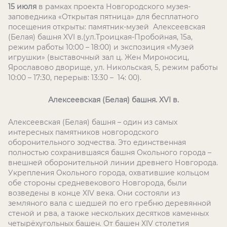
15 июля
в рамках проекта Новгородского музея-
заповедника «Открытая пятница» для бесплатного
посещения открыты: памятник-музей Алексеевская
(Белая) башня
XVI
в.(ул.Троицкая-Пробойная, 15а,
режим работы 10:00 – 18:00) и экспозиция «Музей
игрушки» (выставочный зал ц. Жен Мироносиц,
Ярославово дворище, ул. Никольская, 5, режим работы
10:00 – 17:30, перерыв: 13:30 – 14: 00).
Алексеевская (Белая) башня.
XVI
в.
Алексеевская (Белая) башня – один из самых
интересных памятников новгородского
оборонительного зодчества. Это единственная
полностью сохранившаяся башня Окольного города –
внешней оборонительной линии древнего Новгорода.
Укрепления Окольного города, охватившие кольцом
обе стороны средневекового Новгорода, были
возведены в конце XIV века. Они состояли из
земляного вала с шедшей по его гребню деревянной
стеной и рва, а также нескольких десятков каменных
четырёхугольных башен. От башен XIV столетия