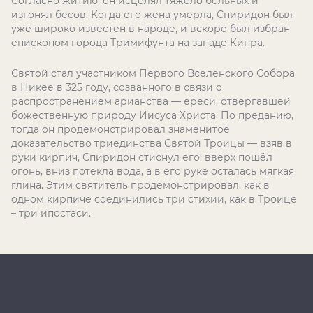
Согласно житию, он исцелял тяжело больных и
изгонял бесов. Когда его жена умерла, Спиридон был
уже широко известен в народе, и вскоре был избран
епископом города Тримифунта на западе Кипра.
Святой стал участником Первого Вселенского Собора
в Никее в 325 году, созванного в связи с
распространением арианства — ереси, отвергавшей
божественную природу Иисуса Христа. По преданию,
тогда он продемонстрировал знаменитое
доказательство триединства Святой Троицы — взяв в
руки кирпич, Спиридон стиснул его: вверх пошёл
огонь, вниз потекла вода, а в его руке осталась мягкая
глина. Этим святитель продемонстрировал, как в
одном кирпиче соединились три стихии, как в Троице
– три ипостаси.