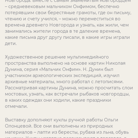
Новгорода. Вместе с самым знаменитым новгородцем
– средневековым мальчиком Онфимом, беспечно
потерявшим свои берестяные грамоты, где он письму,
чтению и счету учился, – можно переместиться во
времена древнего Новгорода и узнать, как жили, чем
занимались жители города в те далекие времена,
какие письма друг другу писали, в какие игры играли
дети.
Художественное решение мультимедийного
пространства выполнено на основе картин Николая
Дунина, серия «Мальчик Онфим». Н. Дунин был
участником археологических экспедиций, изучил
архивные материалы, много работал с летописями.
Рассматривая картины Дунина, можно просчитать слои
мостовых, узнать, как встречали рыбаков новгородцы,
в каких одеждах они ходили, какие праздники
отмечали.
Выставку дополняют куклы ручной работы Ольги
Олонцевой. Все они выполнены из природных
материалов – лапти из бересты, рубаха из льна, обувь