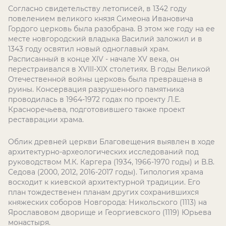
Согласно свидетельству летописей, в 1342 году
повелением великого князя Симеона Ивановича
Гордого церковь была разобрана. В этом же году на ее
месте новгородский владыка Василий заложил и в
1343 году освятил новый одноглавый храм.
Расписанный в конце XIV - начале XV века, он
перестраивался в XVIII-XIX столетиях. В годы Великой
Отечественной войны церковь была превращена в
руины. Консервация разрушенного памятника
проводилась в 1964-1972 годах по проекту Л.Е.
Красноречьева, подготовившего также проект
реставрации храма.
Облик древней церкви Благовещения выявлен в ходе
архитектурно-археологических исследований под
руководством М.К. Каргера (1934, 1966-1970 годы) и В.В.
Седова (2000, 2012, 2016-2017 годы). Типология храма
восходит к киевской архитектурной традиции. Его
план тождественен планам других сохранившихся
княжеских соборов Новгорода: Никольского (1113) на
Ярославовом дворище и Георгиевского (1119) Юрьева
монастыря.