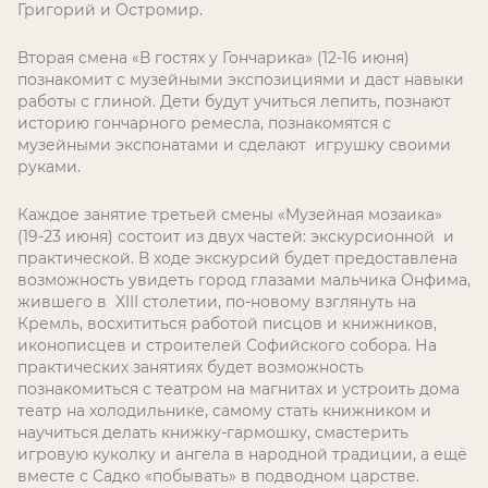
Григорий и Остромир.
Вторая смена «В гостях у Гончарика» (12-16 июня)
познакомит с музейными экспозициями и даст навыки
работы с глиной. Дети будут учиться лепить, познают
историю гончарного ремесла, познакомятся с
музейными экспонатами и сделают игрушку своими
руками.
Каждое занятие третьей смены «Музейная мозаика»
(19-23 июня) состоит из двух частей: экскурсионной и
практической. В ходе экскурсий будет предоставлена
возможность увидеть город глазами мальчика Онфима,
жившего в XIII столетии, по-новому взглянуть на
Кремль, восхититься работой писцов и книжников,
иконописцев и строителей Софийского собора. На
практических занятиях будет возможность
познакомиться с театром на магнитах и устроить дома
театр на холодильнике, самому стать книжником и
научиться делать книжку-гармошку, смастерить
игровую куколку и ангела в народной традиции, а ещё
вместе с Садко «побывать» в подводном царстве.