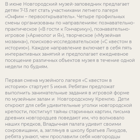
В июне Новгородский музей-заповедник предлагает
детям 7-13 лет стать участниками летнего лагеря
«Онфим – первооткрыватель». Четыре профильных
смены организованы по направлениям: познавательно-
практическое («В гости к Гончарику»), познавательно-
игровое («Археолог и Я»), творческое («Музейная
мозаика»), поисково-исследовательское («С квестом в
историю»). Каждое направление включает в себя пять
интерактивных занятий и предполагает ежедневное
посещение различных объектов музея в течение одной
недели по будням.
Первая смена музейного лагеря «С квестом в
историю» стартует 5 июня. Ребятам предложат
выполнить занимательные задания в игровой форме
по музейным залам и Новгородскому Кремлю. Дети
откроют для себя удивительные уголки новгородской
крепости, постигнут тайны старинных картин, письма
древних новгородцев поведают им, что волновало
наших предков, Владычная палата удивит своими
сокровищами, а, заглянув в школу братьев Лихудов,
ребята узнают, чем прославили себя новгородцы