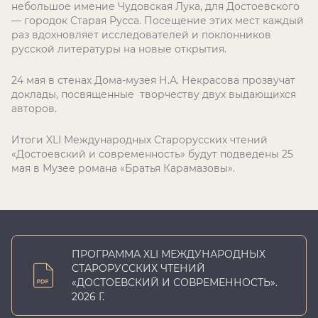
небольшое имение Чудовская Лука, для Достоевского
— городок Старая Русса. Посещение этих мест каждый
раз вдохновляет исследователей и поклонников
русской литературы на новые открытия.
24 мая в стенах Дома-музея Н.А. Некрасова прозвучат
доклады, посвященные творчеству двух выдающихся
авторов.
Итоги XLI Международных Старорусских чтений
«Достоевский и современность» будут подведены 25
мая в Музее романа «Братья Карамазовы».
ПРОГРАММА XLI МЕЖДУНАРОДНЫХ
СТАРОРУССКИХ ЧТЕНИЙ
«ДОСТОЕВСКИЙ И СОВРЕМЕННОСТЬ».
2026 Г.