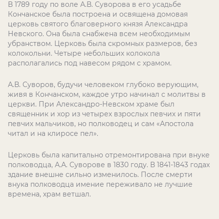
В 1789 году по воле А.В. Суворова в его усадьбе
Кончанское была построена и освящена домовая
церковь святого благоверного князя Александра
Невского. Она была снабжена всем необходимым
убранством. Церковь была скромных размеров, без
колокольни. Четыре небольших колокола
располагались под навесом рядом с храмом.
А.В. Суворов, будучи человеком глубоко верующим,
живя в Кончанском, каждое утро начинал с молитвы в
церкви. При Александро-Невском храме был
священник и хор из четырех взрослых певчих и пяти
певчих мальчиков, но полководец и сам «Апостола
читал и на клиросе пел».
Церковь была капитально отремонтирована при внуке
полководца, А.А. Суворове в 1830 году. В 1841-1843 годах
здание внешне сильно изменилось. После смерти
внука полководца имение переживало не лучшие
времена, храм ветшал.