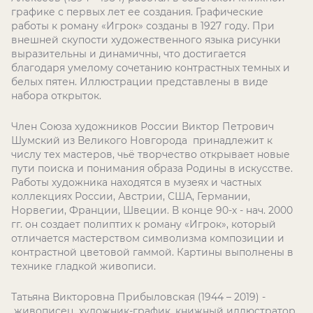
графике с первых лет ее создания. Графические
работы к роману «Игрок» созданы в 1927 году. При
внешней скупости художественного языка рисунки
выразительны и динамичны, что достигается
благодаря умелому сочетанию контрастных темных и
белых пятен. Иллюстрации представлены в виде
набора открыток.
Член Союза художников России Виктор Петрович
Шумский из Великого Новгорода принадлежит к
числу тех мастеров, чьё творчество открывает новые
пути поиска и понимания образа Родины в искусстве.
Работы художника находятся в музеях и частных
коллекциях России, Австрии, США, Германии,
Норвегии, Франции, Швеции. В конце 90-х - нач. 2000
гг. он создает полиптих к роману «Игрок», который
отличается мастерством символизма композиции и
контрастной цветовой гаммой. Картины выполнены в
технике гладкой живописи.
Татьяна Викторовна Прибыловская (1944 – 2019) -
живописец, художник-график, книжный иллюстратор