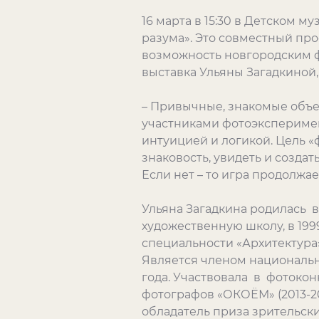
16 марта в 15:30 в Детском м
разума». Это совместный прое
возможность новгородским ф
выставка Ульяны Загадкиной,
– Привычные, знакомые объек
участниками фотоэксперимен
интуицией и логикой. Цель «
знаковость, увидеть и созда
Если нет – то игра продолжае
Ульяна Загадкина родилась в
художественную школу, в 1999
специальности «Архитектура
Является членом национальн
года. Участвовала в фотоконк
фотографов «ОКОЁМ» (2013-20
обладатель приза зрительски