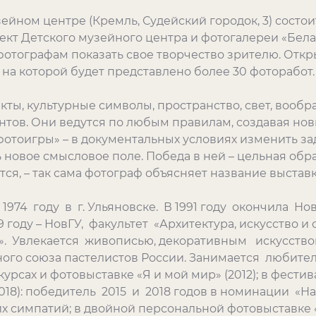
узейном центре (Кремль, Судейский городок, 3) сост
кт Детского музейного центра и фотогалереи «Белая 
отографам показать свое творчество зрителю. Откр
 на которой будет представлено более 30 фоторабот
ты, культурные символы, пространство, свет, вообр
тов. Они ведутся по любым правилам, создавая но
фотоигры» – в документальных условиях изменить за
ть новое смысловое поле. Победа в ней – цельная об
тся, – так сама фотограф объясняет название выставк
 1974 году в г. Ульяновске. В 1991 году окончила Н
 году – НовГУ, факультет «Архитектура, искусство и 
». Увлекается живописью, декоративным искусство
ого союза пастелистов России. Занимается любите
урсах и фотовыставке «Я и мой мир» (2012); в фести
18): победитель 2015 и 2018 годов в номинации «На
х симпатий; в двойной персональной фотовыставке «Р