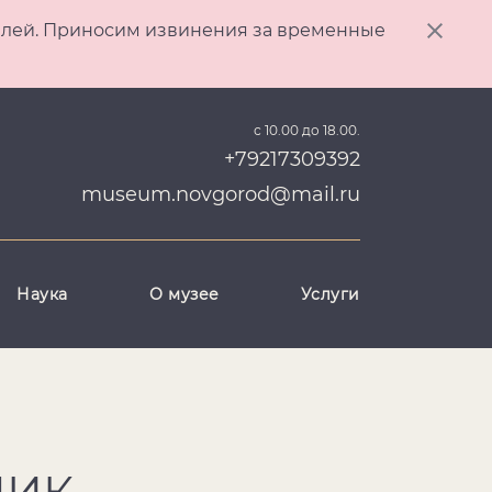
ителей. Приносим извинения за временные
с 10.00 до 18.00.
+79217309392
museum.novgorod@mail.ru
Наука
О музее
Услуги
НИК