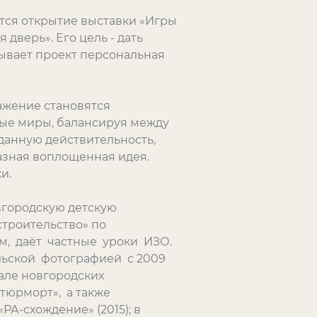
оится открытие выставки «Игры
дверь». Его цель - дать
ывает проект персональная
.
ажение становятся
вые миры, балансируя между
данную действительность,
разная воплощенная идея.
и.
овгородскую детскую
строительство» по
м, даёт частные уроки ИЗО.
льской фотографией с 2009
вале новгородских
тюрморт», а также
А-схождение» (2015); в