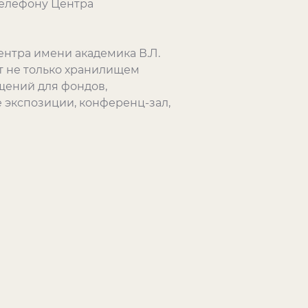
 телефону Центра
нтра имени академика В.Л.
т не только хранилищем
щений для фондов,
 экспозиции, конференц-зал,