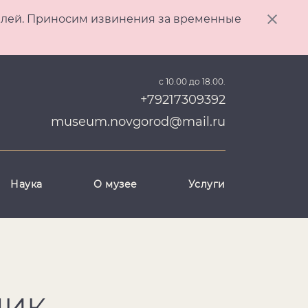
ителей. Приносим извинения за временные
с 10.00 до 18.00.
+79217309392
museum.novgorod@mail.ru
Наука
О музее
Услуги
НИК