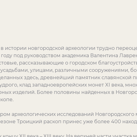
в истории новгородской археологии трудно переоцен
3 году под руководством академика Валентина Лавре
овые, рассказывающие о городском благоустройств
 усадьбами, улицами, различными сооружениями, бо
сделанных здесь, древнейший памятник славянской 
удрого, клад западноевропейских монет XI века, мн
ирных изделий. Более половины найденных в Новгор
копе.
ром археологических исследований Новгородского 
езоне Троицкий раскоп принес уже более 400 наход
концу XII века – XIII веку. На верхней части участка 