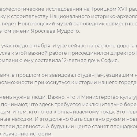
археологические исследования на Троицком XVII раск
вку к строительству Национального историко-археол
ты ведет Новгородский музей-заповедник совместно 
етом имени Ярослава Мудрого.
 участок до октября, и уже сейчас на раскопе дорога
уска к этой важной работе присоединился директор
мпанию ему составила 12-летняя дочь София.
вич, в прошлом он завидовал студентам, ездившим 
 возможности прикоснуться к истории нашего города
чень нужны люди. Важно, что и Министерство культур
 понимают, что здесь требуется исключительно бере
ам, и тем, кто готов к оплачиваемому труду. Это не
ные находки. И это должно быть сделано руками новг
телей древности. А будущий центр станет площадкой
 изучению истории.