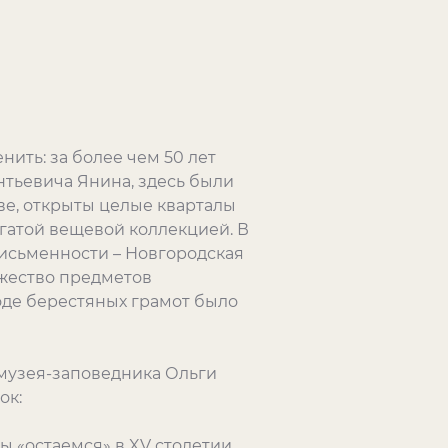
ить: за более чем 50 лет
нтьевича Янина, здесь были
е, открыты целые кварталы
гатой вещевой коллекцией. В
письменности – Новгородская
ожество предметов
оде берестяных грамот было
музея-заповедника Ольги
ок:
мы «остаемся» в XV столетии.